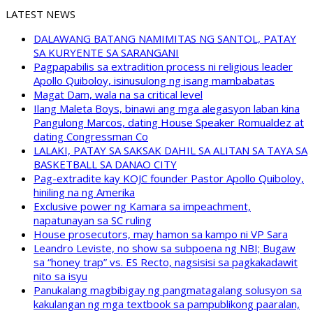
LATEST NEWS
DALAWANG BATANG NAMIMITAS NG SANTOL, PATAY
SA KURYENTE SA SARANGANI
Pagpapabilis sa extradition process ni religious leader
Apollo Quiboloy, isinusulong ng isang mambabatas
Magat Dam, wala na sa critical level
Ilang Maleta Boys, binawi ang mga alegasyon laban kina
Pangulong Marcos, dating House Speaker Romualdez at
dating Congressman Co
LALAKI, PATAY SA SAKSAK DAHIL SA ALITAN SA TAYA SA
BASKETBALL SA DANAO CITY
Pag-extradite kay KOJC founder Pastor Apollo Quiboloy,
hiniling na ng Amerika
Exclusive power ng Kamara sa impeachment,
napatunayan sa SC ruling
House prosecutors, may hamon sa kampo ni VP Sara
Leandro Leviste, no show sa subpoena ng NBI; Bugaw
sa “honey trap” vs. ES Recto, nagsisisi sa pagkakadawit
nito sa isyu
Panukalang magbibigay ng pangmatagalang solusyon sa
kakulangan ng mga textbook sa pampublikong paaralan,