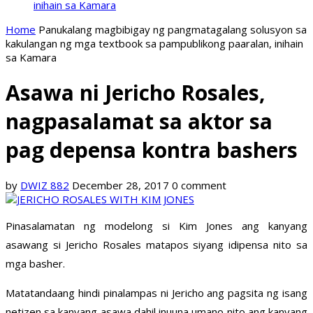
inihain sa Kamara
Home
Panukalang magbibigay ng pangmatagalang solusyon sa
kakulangan ng mga textbook sa pampublikong paaralan, inihain
sa Kamara
Asawa ni Jericho Rosales,
nagpasalamat sa aktor sa
pag depensa kontra bashers
by
DWIZ 882
December 28, 2017
0 comment
Pinasalamatan ng modelong si Kim Jones ang kanyang
asawang si Jericho Rosales matapos siyang idipensa nito sa
mga basher.
Matatandaang hindi pinalampas ni Jericho ang pagsita ng isang
netizen sa kanyang asawa dahil inuuna umano nito ang kanyang