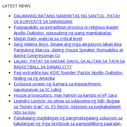
LATEST NEWS
DALAWANG BATANG NAMIMITAS NG SANTOL, PATAY
SA KURYENTE SA SARANGANI
Pagpapabilis sa extradition process ni religious leader
Apollo Quiboloy, isinusulong ng isang mambabatas
Magat Dam, wala na sa critical level
Ilang Maleta Boys, binawi ang mga alegasyon laban kina
Pangulong Marcos, dating House Speaker Romualdez at
dating Congressman Co
LALAKI, PATAY SA SAKSAK DAHIL SA ALITAN SA TAYA SA
BASKETBALL SA DANAO CITY
Pag-extradite kay KOJC founder Pastor Apollo Quiboloy,
hiniling na ng Amerika
Exclusive power ng Kamara sa impeachment,
napatunayan sa SC ruling
House prosecutors, may hamon sa kampo ni VP Sara
Leandro Leviste, no show sa subpoena ng NBI; Bugaw
sa “honey trap” vs. ES Recto, nagsisisi sa pagkakadawit
nito sa isyu
Panukalang magbibigay ng pangmatagalang solusyon sa
kakulangan ng mga textbook sa pampublikong paaralan,