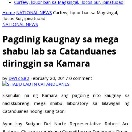
Curfew, liquor ban sa Magsingal, Ilocos Sur, ipinatupad
Home
NATIONAL NEWS
Curfew, liquor ban sa Magsingal,
Ilocos Sur, ipinatupad
NATIONAL NEWS
Pagdinig kaugnay sa mega
shabu lab sa Catanduanes
diringgin sa Kamara
by
DWIZ 882
February 20, 2017
0 comment
Sisimulan na ng Kamara ang pagdinig nito kaugnay sa
nadiskubreng mega shabu laboratory sa lalawigan ng
Catanduanes noong isang taon.
Ayon kay Surigao Del Norte Representative Robert Ace
Barbers, Chairman ng House Committee on Dangerous Drugs,