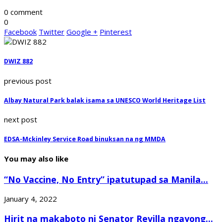
0 comment
0
Facebook
Twitter
Google +
Pinterest
DWIZ 882
previous post
Albay Natural Park balak isama sa UNESCO World Heritage List
next post
EDSA-Mckinley Service Road binuksan na ng MMDA
You may also like
“No Vaccine, No Entry” ipatutupad sa Manila...
January 4, 2022
Hirit na makaboto ni Senator Revilla ngayong...