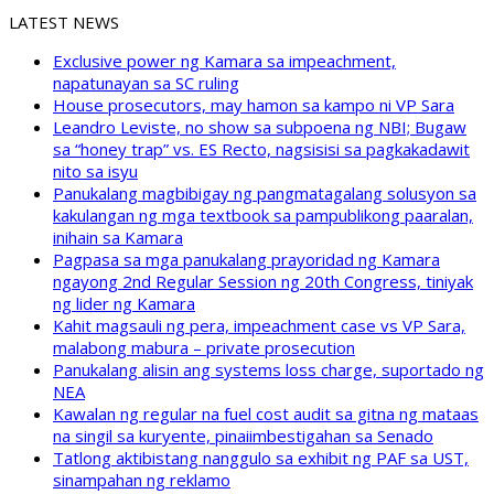
LATEST NEWS
Exclusive power ng Kamara sa impeachment,
napatunayan sa SC ruling
House prosecutors, may hamon sa kampo ni VP Sara
Leandro Leviste, no show sa subpoena ng NBI; Bugaw
sa “honey trap” vs. ES Recto, nagsisisi sa pagkakadawit
nito sa isyu
Panukalang magbibigay ng pangmatagalang solusyon sa
kakulangan ng mga textbook sa pampublikong paaralan,
inihain sa Kamara
Pagpasa sa mga panukalang prayoridad ng Kamara
ngayong 2nd Regular Session ng 20th Congress, tiniyak
ng lider ng Kamara
Kahit magsauli ng pera, impeachment case vs VP Sara,
malabong mabura – private prosecution
Panukalang alisin ang systems loss charge, suportado ng
NEA
Kawalan ng regular na fuel cost audit sa gitna ng mataas
na singil sa kuryente, pinaiimbestigahan sa Senado
Tatlong aktibistang nanggulo sa exhibit ng PAF sa UST,
sinampahan ng reklamo