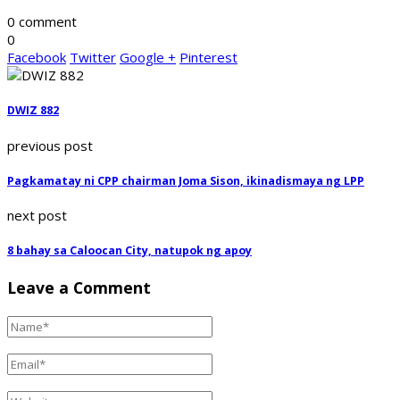
0 comment
0
Facebook
Twitter
Google +
Pinterest
DWIZ 882
previous post
Pagkamatay ni CPP chairman Joma Sison, ikinadismaya ng LPP
next post
8 bahay sa Caloocan City, natupok ng apoy
Leave a Comment