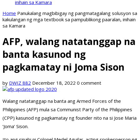
inihain sa Kamara
Home
Panukalang magbibigay ng pangmatagalang solusyon sa
kakulangan ng mga textbook sa pampublikong paaralan, inihain
sa Kamara
AFP, walang natatanggap na
banta kasunod ng
pagkamatay ni Joma Sison
by
DWIZ 882
December 18, 2022
0 comment
Walang natatanggap na banta ang Armed Forces of the
Philippines (AFP) mula sa Communist Party of the Philippines
(CPP) kasunod ng pagkamatay ng founder nito na si Jose Maria
‘Joma’ Sison.
Ito ang sinabi ni Colonel Medel Aguilar, acting spokesperson ng