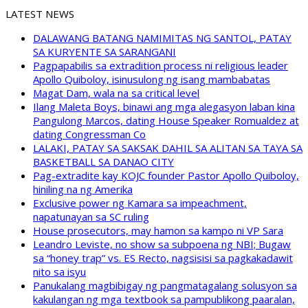
LATEST NEWS
DALAWANG BATANG NAMIMITAS NG SANTOL, PATAY
SA KURYENTE SA SARANGANI
Pagpapabilis sa extradition process ni religious leader
Apollo Quiboloy, isinusulong ng isang mambabatas
Magat Dam, wala na sa critical level
Ilang Maleta Boys, binawi ang mga alegasyon laban kina
Pangulong Marcos, dating House Speaker Romualdez at
dating Congressman Co
LALAKI, PATAY SA SAKSAK DAHIL SA ALITAN SA TAYA SA
BASKETBALL SA DANAO CITY
Pag-extradite kay KOJC founder Pastor Apollo Quiboloy,
hiniling na ng Amerika
Exclusive power ng Kamara sa impeachment,
napatunayan sa SC ruling
House prosecutors, may hamon sa kampo ni VP Sara
Leandro Leviste, no show sa subpoena ng NBI; Bugaw
sa “honey trap” vs. ES Recto, nagsisisi sa pagkakadawit
nito sa isyu
Panukalang magbibigay ng pangmatagalang solusyon sa
kakulangan ng mga textbook sa pampublikong paaralan,