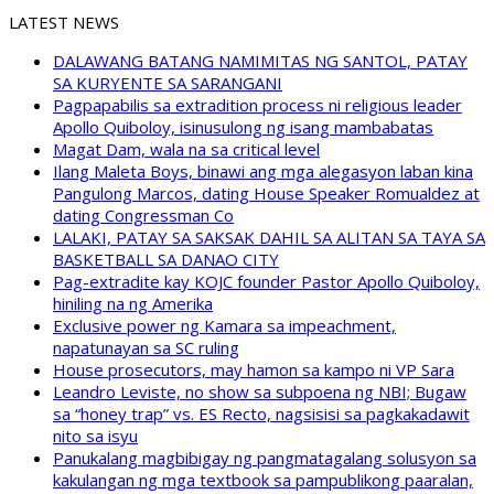
LATEST NEWS
DALAWANG BATANG NAMIMITAS NG SANTOL, PATAY
SA KURYENTE SA SARANGANI
Pagpapabilis sa extradition process ni religious leader
Apollo Quiboloy, isinusulong ng isang mambabatas
Magat Dam, wala na sa critical level
Ilang Maleta Boys, binawi ang mga alegasyon laban kina
Pangulong Marcos, dating House Speaker Romualdez at
dating Congressman Co
LALAKI, PATAY SA SAKSAK DAHIL SA ALITAN SA TAYA SA
BASKETBALL SA DANAO CITY
Pag-extradite kay KOJC founder Pastor Apollo Quiboloy,
hiniling na ng Amerika
Exclusive power ng Kamara sa impeachment,
napatunayan sa SC ruling
House prosecutors, may hamon sa kampo ni VP Sara
Leandro Leviste, no show sa subpoena ng NBI; Bugaw
sa “honey trap” vs. ES Recto, nagsisisi sa pagkakadawit
nito sa isyu
Panukalang magbibigay ng pangmatagalang solusyon sa
kakulangan ng mga textbook sa pampublikong paaralan,