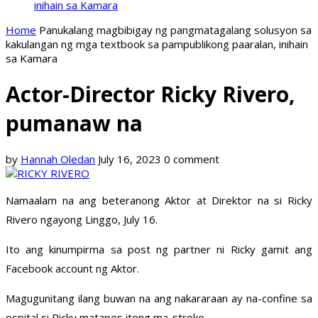
inihain sa Kamara
Home
Panukalang magbibigay ng pangmatagalang solusyon sa
kakulangan ng mga textbook sa pampublikong paaralan, inihain
sa Kamara
Actor-Director Ricky Rivero,
pumanaw na
by
Hannah Oledan
July 16, 2023
0 comment
Namaalam na ang beteranong Aktor at Direktor na si Ricky
Rivero ngayong Linggo, July 16.
Ito ang kinumpirma sa post ng partner ni Ricky gamit ang
Facebook account ng Aktor.
Magugunitang ilang buwan na ang nakararaan ay na-confine sa
ospital si Ricky matapos itong ma-stroke.