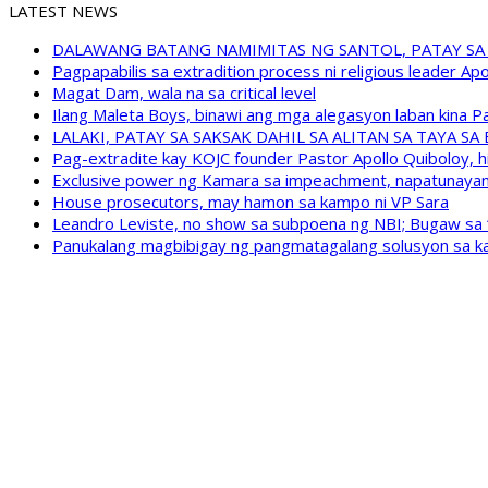
LATEST NEWS
DALAWANG BATANG NAMIMITAS NG SANTOL, PATAY SA
Pagpapabilis sa extradition process ni religious leader A
Magat Dam, wala na sa critical level
Ilang Maleta Boys, binawi ang mga alegasyon laban kina
LALAKI, PATAY SA SAKSAK DAHIL SA ALITAN SA TAYA S
Pag-extradite kay KOJC founder Pastor Apollo Quiboloy, hi
Exclusive power ng Kamara sa impeachment, napatunayan 
House prosecutors, may hamon sa kampo ni VP Sara
Leandro Leviste, no show sa subpoena ng NBI; Bugaw sa “h
Panukalang magbibigay ng pangmatagalang solusyon sa ka