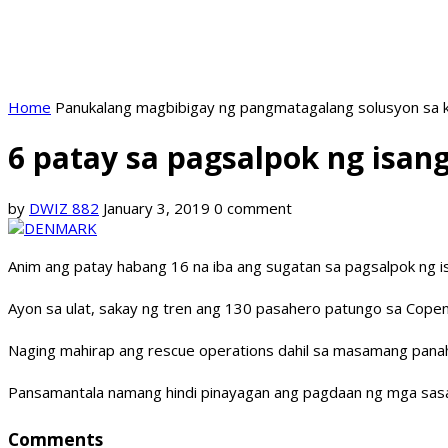
Home
Panukalang magbibigay ng pangmatagalang solusyon sa k
6 patay sa pagsalpok ng isan
by
DWIZ 882
January 3, 2019
0 comment
Anim ang patay habang 16 na iba ang sugatan sa pagsalpok ng is
Ayon sa ulat, sakay ng tren ang 130 pasahero patungo sa Copenh
Naging mahirap ang rescue operations dahil sa masamang panah
Pansamantala namang hindi pinayagan ang pagdaan ng mga sasa
Comments