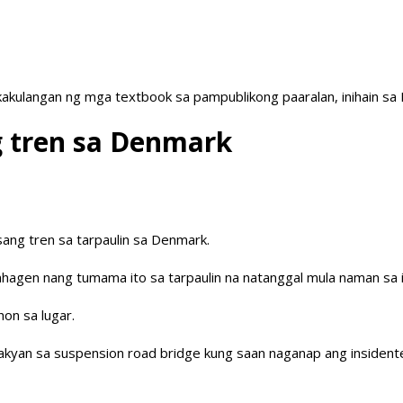
akulangan ng mga textbook sa pampublikong paaralan, inihain sa
g tren sa Denmark
ang tren sa tarpaulin sa Denmark.
agen nang tumama ito sa tarpaulin na natanggal mula naman sa is
on sa lugar.
kyan sa suspension road bridge kung saan naganap ang insident