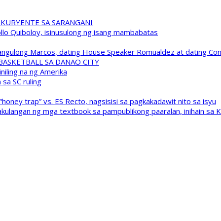
 KURYENTE SA SARANGANI
pollo Quiboloy, isinusulong ng isang mambabatas
 Pangulong Marcos, dating House Speaker Romualdez at dating C
A BASKETBALL SA DANAO CITY
niling na ng Amerika
sa SC ruling
oney trap” vs. ES Recto, nagsisisi sa pagkakadawit nito sa isyu
kulangan ng mga textbook sa pampublikong paaralan, inihain sa 