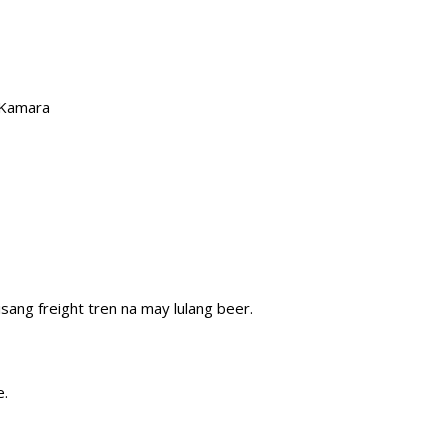
 Kamara
ang freight tren na may lulang beer.
e.