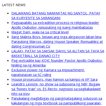
LATEST NEWS
DALAWANG BATANG NAMIMITAS NG SANTOL, PATAY
SA KURYENTE SA SARANGANI
Pagpapabilis sa extradition process ni religious leader
Apollo Quiboloy, isinusulong ng isang mambabatas
Magat Dam, wala na sa critical level
Ilang Maleta Boys, binawi ang mga alegasyon laban kina
Pangulong Marcos, dating House Speaker Romualdez at
dating Congressman Co
LALAKI, PATAY SA SAKSAK DAHIL SA ALITAN SA TAYA SA
BASKETBALL SA DANAO CITY
Pag-extradite kay KOJC founder Pastor Apollo Quiboloy,
hiniling na ng Amerika
Exclusive power ng Kamara sa impeachment,
napatunayan sa SC ruling
House prosecutors, may hamon sa kampo ni VP Sara
Leandro Leviste, no show sa subpoena ng NBI; Bugaw
sa “honey trap” vs. ES Recto, nagsisisi sa pagkakadawit
nito sa isyu
Panukalang magbibigay ng pangmatagalang solusyon sa
kakulangan ng mga textbook sa pampublikong paaralan,