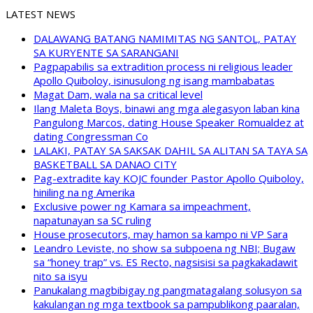
LATEST NEWS
DALAWANG BATANG NAMIMITAS NG SANTOL, PATAY
SA KURYENTE SA SARANGANI
Pagpapabilis sa extradition process ni religious leader
Apollo Quiboloy, isinusulong ng isang mambabatas
Magat Dam, wala na sa critical level
Ilang Maleta Boys, binawi ang mga alegasyon laban kina
Pangulong Marcos, dating House Speaker Romualdez at
dating Congressman Co
LALAKI, PATAY SA SAKSAK DAHIL SA ALITAN SA TAYA SA
BASKETBALL SA DANAO CITY
Pag-extradite kay KOJC founder Pastor Apollo Quiboloy,
hiniling na ng Amerika
Exclusive power ng Kamara sa impeachment,
napatunayan sa SC ruling
House prosecutors, may hamon sa kampo ni VP Sara
Leandro Leviste, no show sa subpoena ng NBI; Bugaw
sa “honey trap” vs. ES Recto, nagsisisi sa pagkakadawit
nito sa isyu
Panukalang magbibigay ng pangmatagalang solusyon sa
kakulangan ng mga textbook sa pampublikong paaralan,