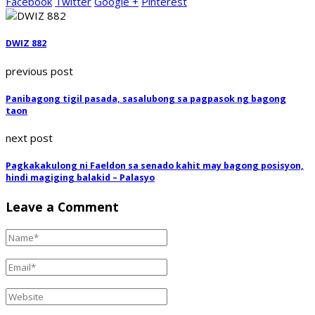
Facebook
Twitter
Google +
Pinterest
DWIZ 882
previous post
Panibagong tigil pasada, sasalubong sa pagpasok ng bagong
taon
next post
Pagkakakulong ni Faeldon sa senado kahit may bagong posisyon,
hindi magiging balakid – Palasyo
Leave a Comment