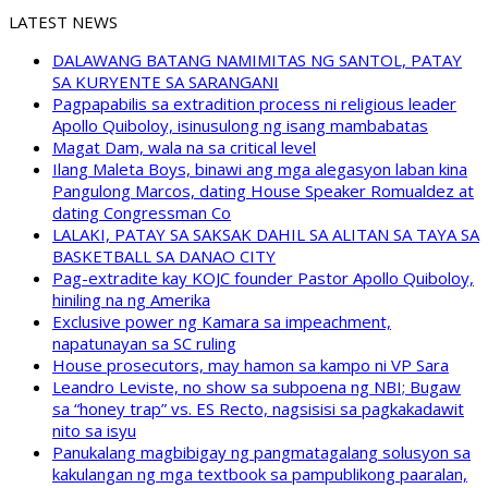
LATEST NEWS
DALAWANG BATANG NAMIMITAS NG SANTOL, PATAY
SA KURYENTE SA SARANGANI
Pagpapabilis sa extradition process ni religious leader
Apollo Quiboloy, isinusulong ng isang mambabatas
Magat Dam, wala na sa critical level
Ilang Maleta Boys, binawi ang mga alegasyon laban kina
Pangulong Marcos, dating House Speaker Romualdez at
dating Congressman Co
LALAKI, PATAY SA SAKSAK DAHIL SA ALITAN SA TAYA SA
BASKETBALL SA DANAO CITY
Pag-extradite kay KOJC founder Pastor Apollo Quiboloy,
hiniling na ng Amerika
Exclusive power ng Kamara sa impeachment,
napatunayan sa SC ruling
House prosecutors, may hamon sa kampo ni VP Sara
Leandro Leviste, no show sa subpoena ng NBI; Bugaw
sa “honey trap” vs. ES Recto, nagsisisi sa pagkakadawit
nito sa isyu
Panukalang magbibigay ng pangmatagalang solusyon sa
kakulangan ng mga textbook sa pampublikong paaralan,