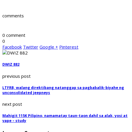
comments
0 comment
0
Facebook
Twitter
Google +
Pinterest
DWIZ 882
previous post
LTFRB, walang direktibang natanggap sa pagbabalik-biyahe ng
unconsolidated jeepneys
next post
Mahigit 115K Pilipino, namamatay taun-taon dahil sa alak, yosi at
vape – study