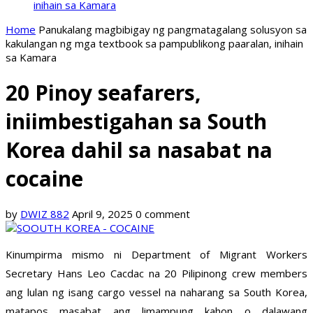
inihain sa Kamara
Home
Panukalang magbibigay ng pangmatagalang solusyon sa
kakulangan ng mga textbook sa pampublikong paaralan, inihain
sa Kamara
20 Pinoy seafarers,
iniimbestigahan sa South
Korea dahil sa nasabat na
cocaine
by
DWIZ 882
April 9, 2025
0 comment
Kinumpirma mismo ni Department of Migrant Workers
Secretary Hans Leo Cacdac na 20 Pilipinong crew members
ang lulan ng isang cargo vessel na naharang sa South Korea,
matapos masabat ang limampung kahon o dalawang