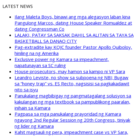
LATEST NEWS
Ilang Maleta Boys, binawi ang mga alegasyon laban kina
Pangulong Marcos, dating House Speaker Romualdez at
dating Congressman Co
LALAKI, PATAY SA SAKSAK DAHIL SA ALITAN SA TAYA SA
BASKETBALL SA DANAO CITY
Pag-extradite kay KOJC founder Pastor Apollo Quiboloy,
hiniling na ng Amerika
Exclusive power ng Kamara sa impeachment,
napatunayan sa SC ruling
House prosecutors, may hamon sa kampo ni VP Sara
Leandro Leviste, no show sa subpoena ng NBI; Bugaw
sa “honey trap” vs. ES Recto, nagsisisi sa pagkakadawit
nito sa isyu
Panukalang magbibigay ng pangmatagalang solusyon sa
kakulangan ng mga textbook sa pampublikong paaralan,
inihain sa Kamara
Pagpasa sa mga panukalang prayoridad ng Kamara
ngayong 2nd Regular Session ng 20th Congress, tiniyak
ng lider ng Kamara
Kahit magsauli ng pera, impeachment case vs VP Sara,