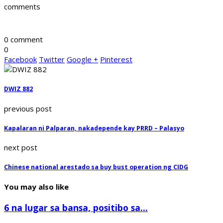
comments
0 comment
0
Facebook
Twitter
Google +
Pinterest
DWIZ 882
previous post
Kapalaran ni Palparan, nakadepende kay PRRD – Palasyo
next post
Chinese national arestado sa buy bust operation ng CIDG
You may also like
6 na lugar sa bansa, positibo sa...