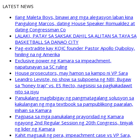
LATEST NEWS
Ilang Maleta Boys, binawi ang mga alegasyon laban kina
Pangulong Marcos, dating House Speaker Romualdez at
dating Congressman Co
LALAKI, PATAY SA SAKSAK DAHIL SA ALITAN SA TAYA SA
BASKETBALL SA DANAO CITY
Pag-extradite kay KOJC founder Pastor Apollo Quiboloy,
hiniling na ng Amerika
Exclusive power ng Kamara sa impeachment,
napatunayan sa SC ruling
House prosecutors, may hamon sa kampo ni VP Sara
Leandro Leviste, no show sa subpoena ng NBI; Bugaw
sa “honey trap” vs. ES Recto, nagsisisi sa pagkakadawit
nito sa isyu
Panukalang magbibigay ng pangmatagalang solusyon sa
kakulangan ng mga textbook sa pampublikong paaralan,
inihain sa Kamara
Pagpasa sa mga panukalang prayoridad ng Kamara
ngayong 2nd Regular Session ng 20th Congress, tiniyak
ng lider ng Kamara
Kahit magsauli ng pera, impeachment case vs VP Sara,