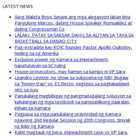
LATEST NEWS
Ilang Maleta Boys, binawi ang mga alegasyon laban kina
Pangulong Marcos, dating House Speaker Romualdez at
dating Congressman Co
LALAKI, PATAY SA SAKSAK DAHIL SA ALITAN SA TAYA SA
BASKETBALL SA DANAO CITY
Pag-extradite kay KOJC founder Pastor Apollo Quiboloy,
hiniling na ng Amerika
Exclusive power ng Kamara sa impeachment,
napatunayan sa SC ruling
House prosecutors, may hamon sa kampo ni VP Sara
Leandro Leviste, no show sa subpoena ng NBI; Bugaw
sa “honey trap” vs. ES Recto, nagsisisi sa pagkakadawit
nito sa isyu
Panukalang magbibigay ng pangmatagalang solusyon sa
kakulangan ng mga textbook sa pampublikong paaralan,
inihain sa Kamara
Pagpasa sa mga panukalang prayoridad ng Kamara
ngayong 2nd Regular Session ng 20th Congress, tiniyak
ng lider ng Kamara
Kahit magsauli ng pera, impeachment case vs VP Sara,