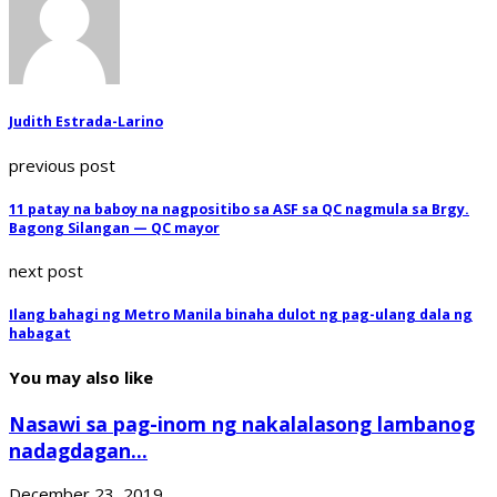
Judith Estrada-Larino
previous post
11 patay na baboy na nagpositibo sa ASF sa QC nagmula sa Brgy.
Bagong Silangan — QC mayor
next post
Ilang bahagi ng Metro Manila binaha dulot ng pag-ulang dala ng
habagat
You may also like
Nasawi sa pag-inom ng nakalalasong lambanog
nadagdagan...
December 23, 2019