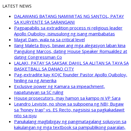
LATEST NEWS
DALAWANG BATANG NAMIMITAS NG SANTOL, PATAY
SA KURYENTE SA SARANGANI
Pagpapabilis sa extradition process ni religious leader
Apollo Quiboloy, isinusulong ng isang mambabatas
Magat Dam, wala na sa critical level
Ilang Maleta Boys, binawi ang mga alegasyon laban kina
Pangulong Marcos, dating House Speaker Romualdez at
dating Congressman Co
LALAKI, PATAY SA SAKSAK DAHIL SA ALITAN SA TAYA SA
BASKETBALL SA DANAO CITY
Pag-extradite kay KOJC founder Pastor Apollo Quiboloy,
hiniling na ng Amerika
Exclusive power ng Kamara sa impeachment,
napatunayan sa SC ruling
House prosecutors, may hamon sa kampo ni VP Sara
Leandro Leviste, no show sa subpoena ng NBI; Bugaw
sa “honey trap” vs. ES Recto, nagsisisi sa pagkakadawit
nito sa isyu
Panukalang magbibigay ng pangmatagalang solusyon sa
kakulangan ng mga textbook sa pampublikong paaralan,