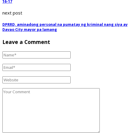
16-17
next post
DPRRD, aminadong personal na pumatay ng kriminal nang siya ay
Davao City mayor pa lamang
Leave a Comment