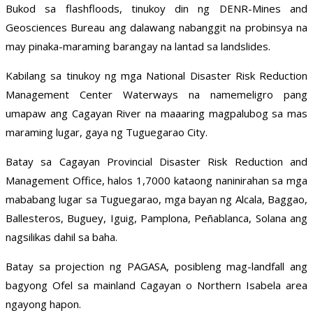
Bukod sa flashfloods, tinukoy din ng DENR-Mines and
Geosciences Bureau ang dalawang nabanggit na probinsya na
may pinaka-maraming barangay na lantad sa landslides.
Kabilang sa tinukoy ng mga National Disaster Risk Reduction
Management Center Waterways na namemeligro pang
umapaw ang Cagayan River na maaaring magpalubog sa mas
maraming lugar, gaya ng Tuguegarao City.
Batay sa Cagayan Provincial Disaster Risk Reduction and
Management Office, halos 1,7000 kataong naninirahan sa mga
mababang lugar sa Tuguegarao, mga bayan ng Alcala, Baggao,
Ballesteros, Buguey, Iguig, Pamplona, Peñablanca, Solana ang
nagsilikas dahil sa baha.
Batay sa projection ng PAGASA, posibleng mag-landfall ang
bagyong Ofel sa mainland Cagayan o Northern Isabela area
ngayong hapon.