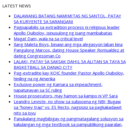
LATEST NEWS
DALAWANG BATANG NAMIMITAS NG SANTOL, PATAY
SA KURYENTE SA SARANGANI
Pagpapabilis sa extradition process ni religious leader
Apollo Quiboloy, isinusulong ng isang mambabatas
Magat Dam, wala na sa critical level
Ilang Maleta Boys, binawi ang mga alegasyon laban kina
Pangulong Marcos, dating House Speaker Romualdez at
dating Congressman Co
LALAKI, PATAY SA SAKSAK DAHIL SA ALITAN SA TAYA SA
BASKETBALL SA DANAO CITY
Pag-extradite kay KOJC founder Pastor Apollo Quiboloy,
hiniling na ng Amerika
Exclusive power ng Kamara sa impeachment,
napatunayan sa SC ruling
House prosecutors, may hamon sa kampo ni VP Sara
Leandro Leviste, no show sa subpoena ng NBI; Bugaw
sa “honey trap” vs. ES Recto, nagsisisi sa pagkakadawit
nito sa isyu
Panukalang magbibigay ng pangmatagalang solusyon sa
kakulangan ng mga textbook sa pampublikong paaralan,