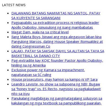
LATEST NEWS
DALAWANG BATANG NAMIMITAS NG SANTOL, PATAY
SA KURYENTE SA SARANGANI
Pagpapabilis sa extradition process ni religious leader
Apollo Quiboloy, isinusulong ng isang mambabatas
Magat Dam, wala na sa critical level
Ilang Maleta Boys, binawi ang mga alegasyon laban kina
Pangulong Marcos, dating House Speaker Romualdez at
dating Congressman Co
LALAKI, PATAY SA SAKSAK DAHIL SA ALITAN SA TAYA SA
BASKETBALL SA DANAO CITY
Pag-extradite kay KOJC founder Pastor Apollo Quiboloy,
hiniling na ng Amerika
Exclusive power ng Kamara sa impeachment,
napatunayan sa SC ruling
House prosecutors, may hamon sa kampo ni VP Sara
Leandro Leviste, no show sa subpoena ng NBI; Bugaw
sa “honey trap” vs. ES Recto, nagsisisi sa pagkakadawit
nito sa isyu
Panukalang magbibigay ng pangmatagalang solusyon sa
kakulangan ng mga textbook sa pampublikong paaralan,