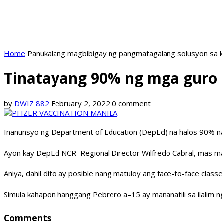
Home
Panukalang magbibigay ng pangmatagalang solusyon sa k
Tinatayang 90% ng mga guro 
by
DWIZ 882
February 2, 2022
0 comment
Inanunsyo ng Department of Education (DepEd) na halos 90% na
Ayon kay DepEd NCR–Regional Director Wilfredo Cabral, mas ma
Aniya, dahil dito ay posible nang matuloy ang face-to-face clas
Simula kahapon hanggang Pebrero a–15 ay mananatili sa ilalim 
Comments