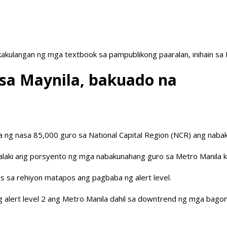
akulangan ng mga textbook sa pampublikong paaralan, inihain sa
sa Maynila, bakuado na
 ng nasa 85,000 guro sa National Capital Region (NCR) ang naba
laki ang porsyento ng mga nabakunahang guro sa Metro Manila k
ses sa rehiyon matapos ang pagbaba ng alert level.
ng alert level 2 ang Metro Manila dahil sa downtrend ng mga bago