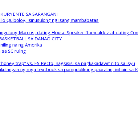
 KURYENTE SA SARANGANI
pollo Quiboloy, isinusulong ng isang mambabatas
 Pangulong Marcos, dating House Speaker Romualdez at dating C
A BASKETBALL SA DANAO CITY
niling na ng Amerika
sa SC ruling
oney trap” vs. ES Recto, nagsisisi sa pagkakadawit nito sa isyu
kulangan ng mga textbook sa pampublikong paaralan, inihain sa 