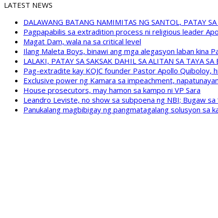
LATEST NEWS
DALAWANG BATANG NAMIMITAS NG SANTOL, PATAY SA
Pagpapabilis sa extradition process ni religious leader A
Magat Dam, wala na sa critical level
Ilang Maleta Boys, binawi ang mga alegasyon laban kina
LALAKI, PATAY SA SAKSAK DAHIL SA ALITAN SA TAYA S
Pag-extradite kay KOJC founder Pastor Apollo Quiboloy, hi
Exclusive power ng Kamara sa impeachment, napatunayan 
House prosecutors, may hamon sa kampo ni VP Sara
Leandro Leviste, no show sa subpoena ng NBI; Bugaw sa “h
Panukalang magbibigay ng pangmatagalang solusyon sa ka