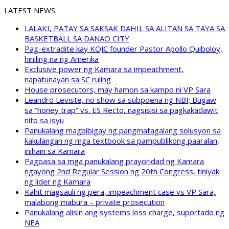
LATEST NEWS
LALAKI, PATAY SA SAKSAK DAHIL SA ALITAN SA TAYA SA
BASKETBALL SA DANAO CITY
Pag-extradite kay KOJC founder Pastor Apollo Quiboloy,
hiniling na ng Amerika
Exclusive power ng Kamara sa impeachment,
napatunayan sa SC ruling
House prosecutors, may hamon sa kampo ni VP Sara
Leandro Leviste, no show sa subpoena ng NBI; Bugaw
sa “honey trap” vs. ES Recto, nagsisisi sa pagkakadawit
nito sa isyu
Panukalang magbibigay ng pangmatagalang solusyon sa
kakulangan ng mga textbook sa pampublikong paaralan,
inihain sa Kamara
Pagpasa sa mga panukalang prayoridad ng Kamara
ngayong 2nd Regular Session ng 20th Congress, tiniyak
ng lider ng Kamara
Kahit magsauli ng pera, impeachment case vs VP Sara,
malabong mabura – private prosecution
Panukalang alisin ang systems loss charge, suportado ng
NEA