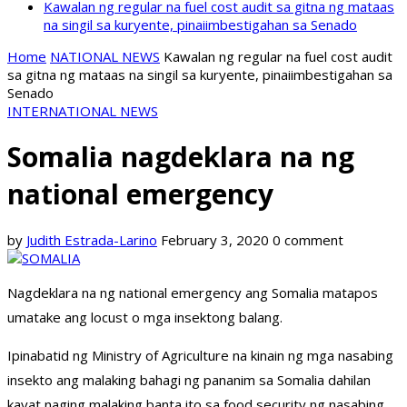
Kawalan ng regular na fuel cost audit sa gitna ng mataas
na singil sa kuryente, pinaiimbestigahan sa Senado
Home
NATIONAL NEWS
Kawalan ng regular na fuel cost audit
sa gitna ng mataas na singil sa kuryente, pinaiimbestigahan sa
Senado
INTERNATIONAL NEWS
Somalia nagdeklara na ng
national emergency
by
Judith Estrada-Larino
February 3, 2020
0 comment
Nagdeklara na ng national emergency ang Somalia matapos
umatake ang locust o mga insektong balang.
Ipinabatid ng Ministry of Agriculture na kinain ng mga nasabing
insekto ang malaking bahagi ng pananim sa Somalia dahilan
kayat naging malaking banta ito sa food security ng nasabing