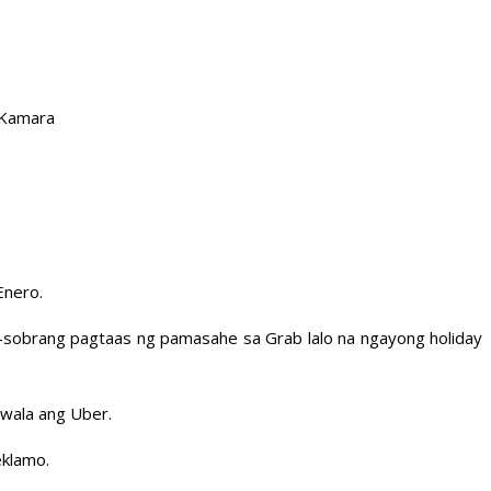
 Kamara
Enero.
-sobrang pagtaas ng pamasahe sa Grab lalo na ngayong holiday
awala ang Uber.
eklamo.