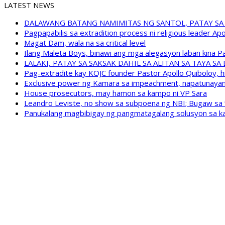
LATEST NEWS
DALAWANG BATANG NAMIMITAS NG SANTOL, PATAY SA
Pagpapabilis sa extradition process ni religious leader A
Magat Dam, wala na sa critical level
Ilang Maleta Boys, binawi ang mga alegasyon laban kina
LALAKI, PATAY SA SAKSAK DAHIL SA ALITAN SA TAYA S
Pag-extradite kay KOJC founder Pastor Apollo Quiboloy, hi
Exclusive power ng Kamara sa impeachment, napatunayan 
House prosecutors, may hamon sa kampo ni VP Sara
Leandro Leviste, no show sa subpoena ng NBI; Bugaw sa “h
Panukalang magbibigay ng pangmatagalang solusyon sa ka