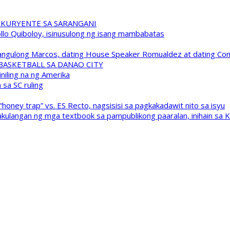
 KURYENTE SA SARANGANI
pollo Quiboloy, isinusulong ng isang mambabatas
 Pangulong Marcos, dating House Speaker Romualdez at dating C
A BASKETBALL SA DANAO CITY
niling na ng Amerika
sa SC ruling
oney trap” vs. ES Recto, nagsisisi sa pagkakadawit nito sa isyu
kulangan ng mga textbook sa pampublikong paaralan, inihain sa 