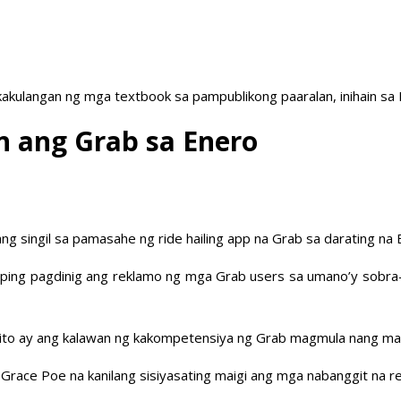
akulangan ng mga textbook sa pampublikong paaralan, inihain sa
n ang Grab sa Enero
g singil sa pamasahe ng ride hailing app na Grab sa darating na 
aping pagdinig ang reklamo ng mga Grab users sa umano’y sobra
rin nito ay ang kalawan ng kakompetensiya ng Grab magmula nang m
Grace Poe na kanilang sisiyasating maigi ang mga nabanggit na r