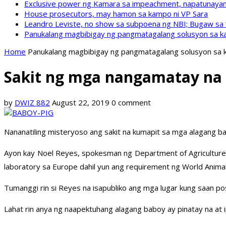
Exclusive power ng Kamara sa impeachment, napatunayan 
House prosecutors, may hamon sa kampo ni VP Sara
Leandro Leviste, no show sa subpoena ng NBI; Bugaw sa “h
Panukalang magbibigay ng pangmatagalang solusyon sa ka
Home
Panukalang magbibigay ng pangmatagalang solusyon sa k
Sakit ng mga nangamatay na a
by
DWIZ 882
August 22, 2019
0 comment
Nananatiling misteryoso ang sakit na kumapit sa mga alagang ba
Ayon kay Noel Reyes, spokesman ng Department of Agriculture (
laboratory sa Europe dahil yun ang requirement ng World Animal
Tumanggi rin si Reyes na isapubliko ang mga lugar kung saan pos
Lahat rin anya ng naapektuhang alagang baboy ay pinatay na at i