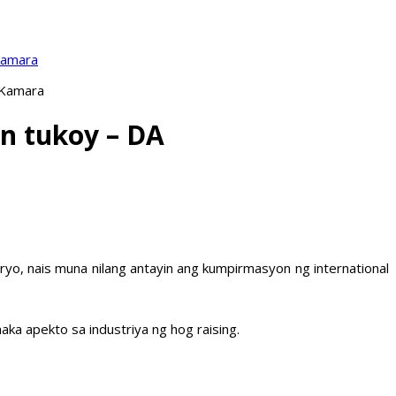
Kamara
 Kamara
in tukoy – DA
yo, nais muna nilang antayin ang kumpirmasyon ng international
ka apekto sa industriya ng hog raising.