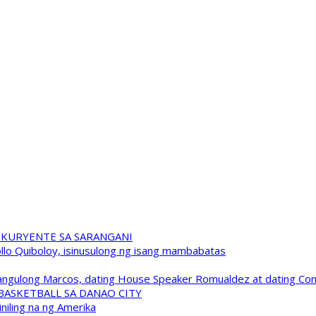
 KURYENTE SA SARANGANI
pollo Quiboloy, isinusulong ng isang mambabatas
 Pangulong Marcos, dating House Speaker Romualdez at dating C
A BASKETBALL SA DANAO CITY
niling na ng Amerika