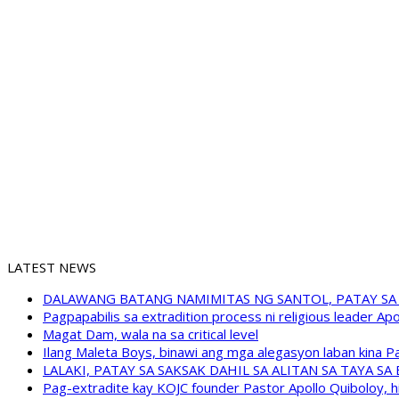
LATEST NEWS
DALAWANG BATANG NAMIMITAS NG SANTOL, PATAY SA
Pagpapabilis sa extradition process ni religious leader A
Magat Dam, wala na sa critical level
Ilang Maleta Boys, binawi ang mga alegasyon laban kina
LALAKI, PATAY SA SAKSAK DAHIL SA ALITAN SA TAYA S
Pag-extradite kay KOJC founder Pastor Apollo Quiboloy, hi