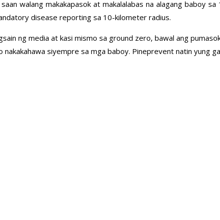
ng saan walang makakapasok at makalalabas na alagang baboy sa 1
andatory disease reporting sa 10-kilometer radius.
gsain ng media at kasi mismo sa ground zero, bawal ang pumasok k
ro nakakahawa siyempre sa mga baboy. Pineprevent natin yung gan