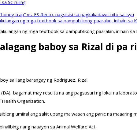
sa SC ruling
oney trap” vs. ES Recto, nagsisisi sa pagkakadawit nito sa isyu
kulangan ng mga textbook sa pampublikong paaralan, inihain sa 
akulangan ng mga textbook sa pampublikong paaralan, inihain sa
lagang baboy sa Rizal di pa r
boy sa ilang barangay ng Rodriguez, Rizal.
DA), bagamat may resulta na ang pagsusuri ng lokal na laborator
 Health Organization.
ibleng umiiral ang sakit upang maiwasan ang panic na maaaring ma
pinalibing nang naaayon sa Animal Welfare Act.