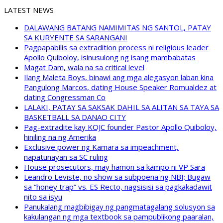
LATEST NEWS
DALAWANG BATANG NAMIMITAS NG SANTOL, PATAY
SA KURYENTE SA SARANGANI
Pagpapabilis sa extradition process ni religious leader
Apollo Quiboloy, isinusulong ng isang mambabatas
Magat Dam, wala na sa critical level
Ilang Maleta Boys, binawi ang mga alegasyon laban kina
Pangulong Marcos, dating House Speaker Romualdez at
dating Congressman Co
LALAKI, PATAY SA SAKSAK DAHIL SA ALITAN SA TAYA SA
BASKETBALL SA DANAO CITY
Pag-extradite kay KOJC founder Pastor Apollo Quiboloy,
hiniling na ng Amerika
Exclusive power ng Kamara sa impeachment,
napatunayan sa SC ruling
House prosecutors, may hamon sa kampo ni VP Sara
Leandro Leviste, no show sa subpoena ng NBI; Bugaw
sa “honey trap” vs. ES Recto, nagsisisi sa pagkakadawit
nito sa isyu
Panukalang magbibigay ng pangmatagalang solusyon sa
kakulangan ng mga textbook sa pampublikong paaralan,