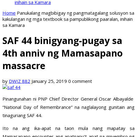
inihain sa Kamara
Home
Panukalang magbibigay ng pangmatagalang solusyon sa
kakulangan ng mga textbook sa pampublikong paaralan, inihain
sa Kamara
SAF 44 binigyang-pugay sa
4th anniv ng Mamasapano
massacre
by
DWIZ 882
January 25, 2019
0 comment
Pinangunahan ni PNP Chief Director General Oscar Albayalde
“National Day of Remembrance” na naglalayong gunitain ang
tinaguriang SAF 44.
Ito na ang ika-apat na taon mula nang mapatay sa
Mamasapano encounter ang apatnapu’t apat na miyembro ng