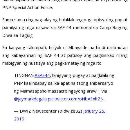
PNP Special Action Force.
Sama sama ring nag-alay ng bulaklak ang mga opisyal ng pnp at
pamilya ng mga nasawi sa SAF 44 memorial sa Camp Bagong
Diwa sa Taguig.
Sa kanyang talumpati, tiniyak ni Albayalde na hindi nalilimutan
ang kabayanihan ng SAF 44 at patuloy ang pagsisikap nilang
mabigyan ng hustisya ang pagkamatay ng mga ito.
TINGNAN:
#SAF44
, binigyang-pugay at pagkilala ng
PNP kaalinsabay sa ika-apat na taong anibersaryo
ng Mamasapano massacre ngayong araw | via
@jaymarkdagala
pic.twitter.com/oNbA3xltZN
— DWIZ Newscenter (@dwiz882)
January 25,
2019