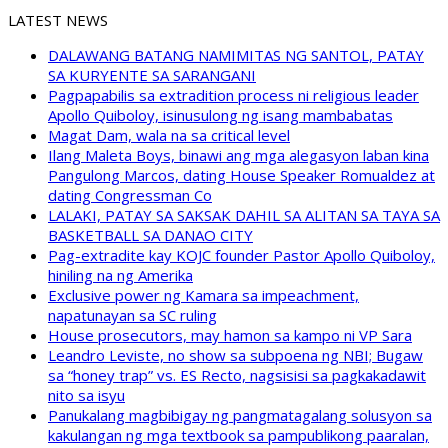
LATEST NEWS
DALAWANG BATANG NAMIMITAS NG SANTOL, PATAY
SA KURYENTE SA SARANGANI
Pagpapabilis sa extradition process ni religious leader
Apollo Quiboloy, isinusulong ng isang mambabatas
Magat Dam, wala na sa critical level
Ilang Maleta Boys, binawi ang mga alegasyon laban kina
Pangulong Marcos, dating House Speaker Romualdez at
dating Congressman Co
LALAKI, PATAY SA SAKSAK DAHIL SA ALITAN SA TAYA SA
BASKETBALL SA DANAO CITY
Pag-extradite kay KOJC founder Pastor Apollo Quiboloy,
hiniling na ng Amerika
Exclusive power ng Kamara sa impeachment,
napatunayan sa SC ruling
House prosecutors, may hamon sa kampo ni VP Sara
Leandro Leviste, no show sa subpoena ng NBI; Bugaw
sa “honey trap” vs. ES Recto, nagsisisi sa pagkakadawit
nito sa isyu
Panukalang magbibigay ng pangmatagalang solusyon sa
kakulangan ng mga textbook sa pampublikong paaralan,