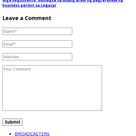
Mga negosyante, dumagsa sa unang araw ng pagrerenew ng
business permit sa Legazpi
Leave a Comment
BROADCASTERS