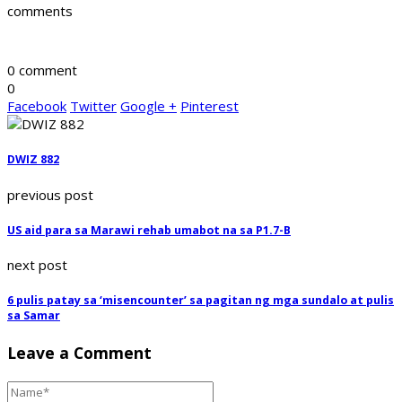
comments
0 comment
0
Facebook
Twitter
Google +
Pinterest
DWIZ 882
previous post
US aid para sa Marawi rehab umabot na sa P1.7-B
next post
6 pulis patay sa ‘misencounter’ sa pagitan ng mga sundalo at pulis
sa Samar
Leave a Comment