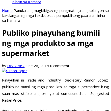
inihain sa Kamara
Home
Panukalang magbibigay ng pangmatagalang solusyon sa
kakulangan ng mga textbook sa pampublikong paaralan, inihain
sa Kamara
Publiko pinayuhang bumili
ng mga produkto sa mga
supermarket
by
DWIZ 882
June 26, 2018
0 comment
Pinayuhan ni Trade and Industry Secretary Ramon Lopez
publiko na bumili ng mga produkto sa mga supermarket kung
saan mas stable ang presyo at sumusunod sa Suggested
Retail Price.
Ayon kay Lopez, may listahan at organisado ang presyuhan ng