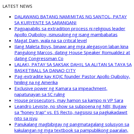
LATEST NEWS
DALAWANG BATANG NAMIMITAS NG SANTOL, PATAY
SA KURYENTE SA SARANGANI
Pagpapabilis sa extradition process ni religious leader
Apollo Quiboloy, isinusulong ng isang mambabatas
Magat Dam, wala na sa critical level
Ilang Maleta Boys, binawi ang mga alegasyon laban kina
Pangulong Marcos, dating House Speaker Romualdez at
dating Congressman Co
LALAKI, PATAY SA SAKSAK DAHIL SA ALITAN SA TAYA SA
BASKETBALL SA DANAO CITY
Pag-extradite kay KOJC founder Pastor Apollo Quiboloy,
hiniling na ng Amerika
Exclusive power ng Kamara sa impeachment,
napatunayan sa SC ruling
House prosecutors, may hamon sa kampo ni VP Sara
Leandro Leviste, no show sa subpoena ng NBI; Bugaw
sa “honey trap” vs. ES Recto, nagsisisi sa pagkakadawit
nito sa isyu
Panukalang magbibigay ng pangmatagalang solusyon sa
kakulangan ng mga textbook sa pampublikong paaralan,