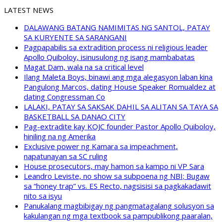
LATEST NEWS
DALAWANG BATANG NAMIMITAS NG SANTOL, PATAY
SA KURYENTE SA SARANGANI
Pagpapabilis sa extradition process ni religious leader
Apollo Quiboloy, isinusulong ng isang mambabatas
Magat Dam, wala na sa critical level
Ilang Maleta Boys, binawi ang mga alegasyon laban kina
Pangulong Marcos, dating House Speaker Romualdez at
dating Congressman Co
LALAKI, PATAY SA SAKSAK DAHIL SA ALITAN SA TAYA SA
BASKETBALL SA DANAO CITY
Pag-extradite kay KOJC founder Pastor Apollo Quiboloy,
hiniling na ng Amerika
Exclusive power ng Kamara sa impeachment,
napatunayan sa SC ruling
House prosecutors, may hamon sa kampo ni VP Sara
Leandro Leviste, no show sa subpoena ng NBI; Bugaw
sa “honey trap” vs. ES Recto, nagsisisi sa pagkakadawit
nito sa isyu
Panukalang magbibigay ng pangmatagalang solusyon sa
kakulangan ng mga textbook sa pampublikong paaralan,