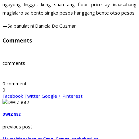
ngayong linggo, kung saan ang floor price ay inaasahang
maglalaro sa bente singko pesos hanggang bente otso pesos.
—Sa panulat ni Daniela De Guzman
Comments
comments
0 comment
0
Facebook
Twitter
Google +
Pinterest
DWIZ 882
previous post
Mayor Magalong at Cong. Gomez, nagkabati na!