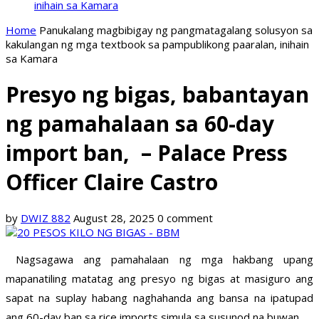
inihain sa Kamara
Home
Panukalang magbibigay ng pangmatagalang solusyon sa
kakulangan ng mga textbook sa pampublikong paaralan, inihain
sa Kamara
Presyo ng bigas, babantayan
ng pamahalaan sa 60-day
import ban, – Palace Press
Officer Claire Castro
by
DWIZ 882
August 28, 2025
0 comment
Nagsagawa ang pamahalaan ng mga hakbang upang
mapanatiling matatag ang presyo ng bigas at masiguro ang
sapat na suplay habang naghahanda ang bansa na ipatupad
ang 60-day ban sa rice imports simula sa susunod na buwan.