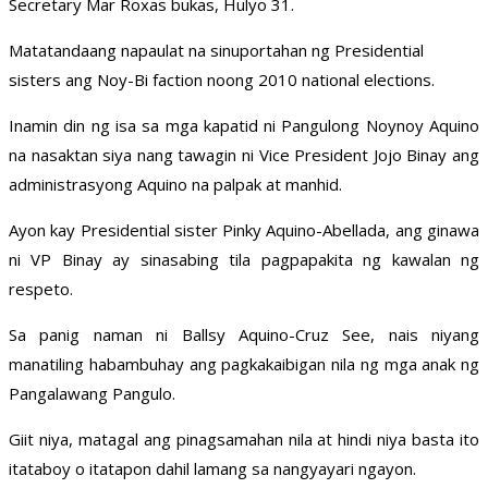
Secretary Mar Roxas bukas, Hulyo 31.
Matatandaang napaulat na sinuportahan ng Presidential
sisters ang Noy-Bi faction noong 2010 national elections.
Inamin din ng isa sa mga kapatid ni Pangulong Noynoy Aquino
na nasaktan siya nang tawagin ni Vice President Jojo Binay ang
administrasyong Aquino na palpak at manhid.
Ayon kay Presidential sister Pinky Aquino-Abellada, ang ginawa
ni VP Binay ay sinasabing tila pagpapakita ng kawalan ng
respeto.
Sa panig naman ni Ballsy Aquino-Cruz See, nais niyang
manatiling habambuhay ang pagkakaibigan nila ng mga anak ng
Pangalawang Pangulo.
Giit niya, matagal ang pinagsamahan nila at hindi niya basta ito
itataboy o itatapon dahil lamang sa nangyayari ngayon.