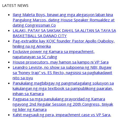
LATEST NEWS
Ilang Maleta Boys, binawi ang mga alegasyon laban kina
Pangulong Marcos, dating House Speaker Romualdez at
dating Congressman Co
LALAKI, PATAY SA SAKSAK DAHIL SA ALITAN SA TAYA SA
BASKETBALL SA DANAO CITY
Pag-extradite kay KOJC founder Pastor Apollo Quiboloy,
hiniling na ng Amerika
Exclusive power ng Kamara sa impeachment,
napatunayan sa SC ruling
House prosecutors, may hamon sa kampo ni VP Sara
Leandro Leviste, no show sa subpoena ng NBI; Bugaw
sa “honey trap” vs. ES Recto, nagsisisi sa pagkakadawit
nito sa isyu
Panukalang magbibigay ng pangmatagalang solusyon sa
kakulangan ng mga textbook sa pampublikong paaralan,
inihain sa Kamara
Pagpasa sa mga panukalang prayoridad ng Kamara
ngayong 2nd Regular Session ng 20th Congress, tiniyak
ng lider ng Kamara
Kahit magsauli ng pera, impeachment case vs VP Sara,