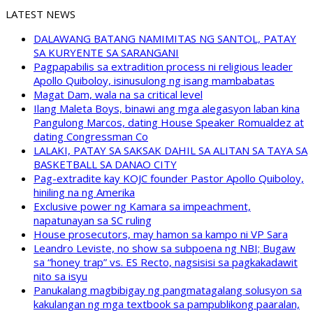
LATEST NEWS
DALAWANG BATANG NAMIMITAS NG SANTOL, PATAY
SA KURYENTE SA SARANGANI
Pagpapabilis sa extradition process ni religious leader
Apollo Quiboloy, isinusulong ng isang mambabatas
Magat Dam, wala na sa critical level
Ilang Maleta Boys, binawi ang mga alegasyon laban kina
Pangulong Marcos, dating House Speaker Romualdez at
dating Congressman Co
LALAKI, PATAY SA SAKSAK DAHIL SA ALITAN SA TAYA SA
BASKETBALL SA DANAO CITY
Pag-extradite kay KOJC founder Pastor Apollo Quiboloy,
hiniling na ng Amerika
Exclusive power ng Kamara sa impeachment,
napatunayan sa SC ruling
House prosecutors, may hamon sa kampo ni VP Sara
Leandro Leviste, no show sa subpoena ng NBI; Bugaw
sa “honey trap” vs. ES Recto, nagsisisi sa pagkakadawit
nito sa isyu
Panukalang magbibigay ng pangmatagalang solusyon sa
kakulangan ng mga textbook sa pampublikong paaralan,