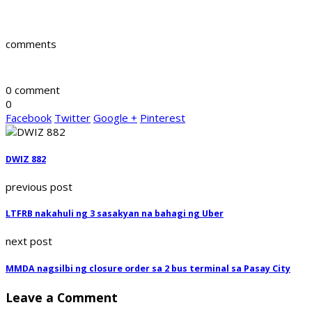
comments
0 comment
0
Facebook
Twitter
Google +
Pinterest
DWIZ 882
previous post
LTFRB nakahuli ng 3 sasakyan na bahagi ng Uber
next post
MMDA nagsilbi ng closure order sa 2 bus terminal sa Pasay City
Leave a Comment