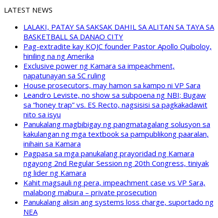
LATEST NEWS
LALAKI, PATAY SA SAKSAK DAHIL SA ALITAN SA TAYA SA
BASKETBALL SA DANAO CITY
Pag-extradite kay KOJC founder Pastor Apollo Quiboloy,
hiniling na ng Amerika
Exclusive power ng Kamara sa impeachment,
napatunayan sa SC ruling
House prosecutors, may hamon sa kampo ni VP Sara
Leandro Leviste, no show sa subpoena ng NBI; Bugaw
sa “honey trap” vs. ES Recto, nagsisisi sa pagkakadawit
nito sa isyu
Panukalang magbibigay ng pangmatagalang solusyon sa
kakulangan ng mga textbook sa pampublikong paaralan,
inihain sa Kamara
Pagpasa sa mga panukalang prayoridad ng Kamara
ngayong 2nd Regular Session ng 20th Congress, tiniyak
ng lider ng Kamara
Kahit magsauli ng pera, impeachment case vs VP Sara,
malabong mabura – private prosecution
Panukalang alisin ang systems loss charge, suportado ng
NEA