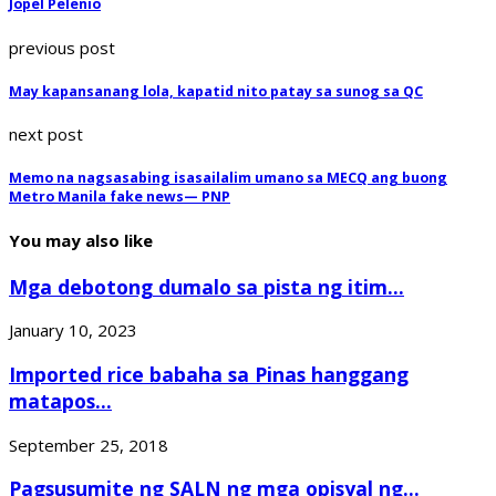
Jopel Pelenio
previous post
May kapansanang lola, kapatid nito patay sa sunog sa QC
next post
Memo na nagsasabing isasailalim umano sa MECQ ang buong
Metro Manila fake news— PNP
You may also like
Mga debotong dumalo sa pista ng itim...
January 10, 2023
Imported rice babaha sa Pinas hanggang
matapos...
September 25, 2018
Pagsusumite ng SALN ng mga opisyal ng...