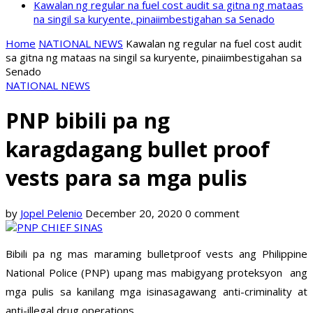
Kawalan ng regular na fuel cost audit sa gitna ng mataas
na singil sa kuryente, pinaiimbestigahan sa Senado
Home
NATIONAL NEWS
Kawalan ng regular na fuel cost audit
sa gitna ng mataas na singil sa kuryente, pinaiimbestigahan sa
Senado
NATIONAL NEWS
PNP bibili pa ng
karagdagang bullet proof
vests para sa mga pulis
by
Jopel Pelenio
December 20, 2020
0 comment
Bibili pa ng mas maraming bulletproof vests ang Philippine
National Police (PNP) upang mas mabigyang proteksyon ang
mga pulis sa kanilang mga isinasagawang anti-criminality at
anti-illegal drug operations.