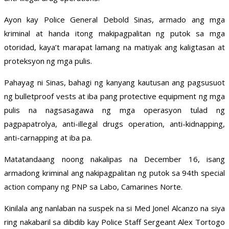
Ayon kay Police General Debold Sinas, armado ang mga
kriminal at handa itong makipagpalitan ng putok sa mga
otoridad, kaya’t marapat lamang na matiyak ang kaligtasan at
proteksyon ng mga pulis.
Pahayag ni Sinas, bahagi ng kanyang kautusan ang pagsusuot
ng bulletproof vests at iba pang protective equipment ng mga
pulis na nagsasagawa ng mga operasyon tulad ng
pagpapatrolya, anti-illegal drugs operation, anti-kidnapping,
anti-carnapping at iba pa.
Matatandaang noong nakalipas na December 16, isang
armadong kriminal ang nakipagpalitan ng putok sa 94th special
action company ng PNP sa Labo, Camarines Norte.
Kinilala ang nanlaban na suspek na si Med Jonel Alcanzo na siya
ring nakabaril sa dibdib kay Police Staff Sergeant Alex Tortogo