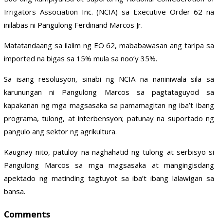
Irrigators Association Inc. (NCIA) sa Executive Order 62 na
inilabas ni Pangulong Ferdinand Marcos Jr.
Matatandaang sa ilalim ng EO 62, mababawasan ang taripa sa
imported na bigas sa 15% mula sa noo’y 35%.
Sa isang resolusyon, sinabi ng NCIA na naniniwala sila sa
karunungan ni Pangulong Marcos sa pagtataguyod sa
kapakanan ng mga magsasaka sa pamamagitan ng iba’t ibang
programa, tulong, at interbensyon; patunay na suportado ng
pangulo ang sektor ng agrikultura.
Kaugnay nito, patuloy na naghahatid ng tulong at serbisyo si
Pangulong Marcos sa mga magsasaka at mangingisdang
apektado ng matinding tagtuyot sa iba’t ibang lalawigan sa
bansa.
Comments