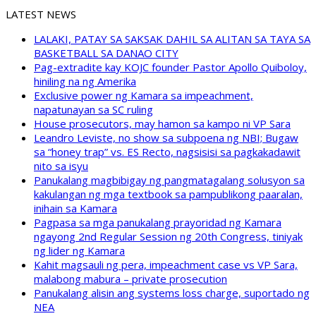
LATEST NEWS
LALAKI, PATAY SA SAKSAK DAHIL SA ALITAN SA TAYA SA
BASKETBALL SA DANAO CITY
Pag-extradite kay KOJC founder Pastor Apollo Quiboloy,
hiniling na ng Amerika
Exclusive power ng Kamara sa impeachment,
napatunayan sa SC ruling
House prosecutors, may hamon sa kampo ni VP Sara
Leandro Leviste, no show sa subpoena ng NBI; Bugaw
sa “honey trap” vs. ES Recto, nagsisisi sa pagkakadawit
nito sa isyu
Panukalang magbibigay ng pangmatagalang solusyon sa
kakulangan ng mga textbook sa pampublikong paaralan,
inihain sa Kamara
Pagpasa sa mga panukalang prayoridad ng Kamara
ngayong 2nd Regular Session ng 20th Congress, tiniyak
ng lider ng Kamara
Kahit magsauli ng pera, impeachment case vs VP Sara,
malabong mabura – private prosecution
Panukalang alisin ang systems loss charge, suportado ng
NEA