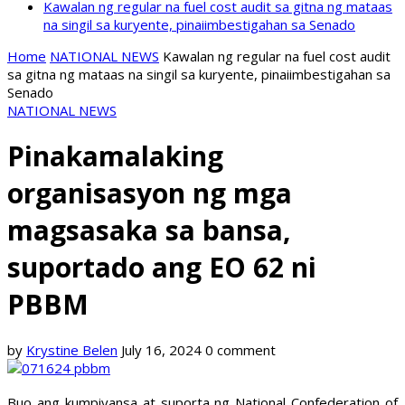
Kawalan ng regular na fuel cost audit sa gitna ng mataas
na singil sa kuryente, pinaiimbestigahan sa Senado
Home
NATIONAL NEWS
Kawalan ng regular na fuel cost audit
sa gitna ng mataas na singil sa kuryente, pinaiimbestigahan sa
Senado
NATIONAL NEWS
Pinakamalaking
organisasyon ng mga
magsasaka sa bansa,
suportado ang EO 62 ni
PBBM
by
Krystine Belen
July 16, 2024
0 comment
Buo ang kumpiyansa at suporta ng National Confederation of