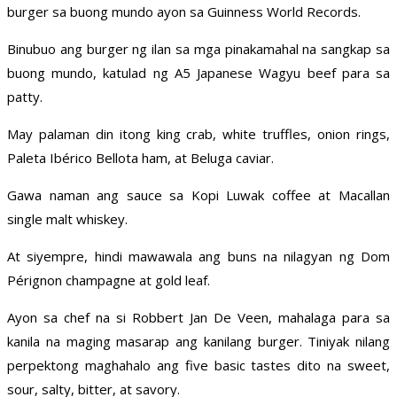
burger sa buong mundo ayon sa Guinness World Records.
Binubuo ang burger ng ilan sa mga pinakamahal na sangkap sa
buong mundo, katulad ng A5 Japanese Wagyu beef para sa
patty.
May palaman din itong king crab, white truffles, onion rings,
Paleta Ibérico Bellota ham, at Beluga caviar.
Gawa naman ang sauce sa Kopi Luwak coffee at Macallan
single malt whiskey.
At siyempre, hindi mawawala ang buns na nilagyan ng Dom
Pérignon champagne at gold leaf.
Ayon sa chef na si Robbert Jan De Veen, mahalaga para sa
kanila na maging masarap ang kanilang burger. Tiniyak nilang
perpektong maghahalo ang five basic tastes dito na sweet,
sour, salty, bitter, at savory.