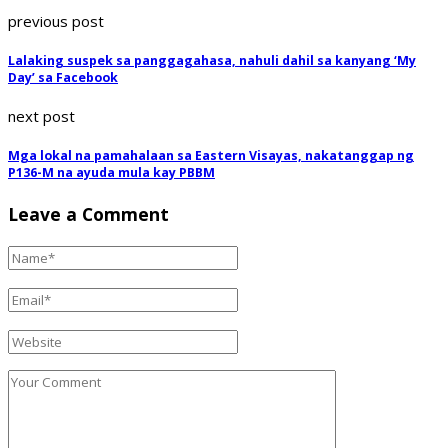
previous post
Lalaking suspek sa panggagahasa, nahuli dahil sa kanyang ‘My
Day’ sa Facebook
next post
Mga lokal na pamahalaan sa Eastern Visayas, nakatanggap ng
P136-M na ayuda mula kay PBBM
Leave a Comment