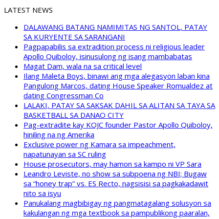
LATEST NEWS
DALAWANG BATANG NAMIMITAS NG SANTOL, PATAY
SA KURYENTE SA SARANGANI
Pagpapabilis sa extradition process ni religious leader
Apollo Quiboloy, isinusulong ng isang mambabatas
Magat Dam, wala na sa critical level
Ilang Maleta Boys, binawi ang mga alegasyon laban kina
Pangulong Marcos, dating House Speaker Romualdez at
dating Congressman Co
LALAKI, PATAY SA SAKSAK DAHIL SA ALITAN SA TAYA SA
BASKETBALL SA DANAO CITY
Pag-extradite kay KOJC founder Pastor Apollo Quiboloy,
hiniling na ng Amerika
Exclusive power ng Kamara sa impeachment,
napatunayan sa SC ruling
House prosecutors, may hamon sa kampo ni VP Sara
Leandro Leviste, no show sa subpoena ng NBI; Bugaw
sa “honey trap” vs. ES Recto, nagsisisi sa pagkakadawit
nito sa isyu
Panukalang magbibigay ng pangmatagalang solusyon sa
kakulangan ng mga textbook sa pampublikong paaralan,