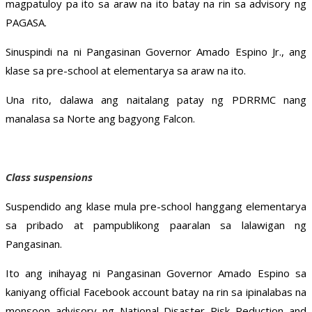
magpatuloy pa ito sa araw na ito batay na rin sa advisory ng
PAGASA.
Sinuspindi na ni Pangasinan Governor Amado Espino Jr., ang
klase sa pre-school at elementarya sa araw na ito.
Una rito, dalawa ang naitalang patay ng PDRRMC nang
manalasa sa Norte ang bagyong Falcon.
Class suspensions
Suspendido ang klase mula pre-school hanggang elementarya
sa pribado at pampublikong paaralan sa lalawigan ng
Pangasinan.
Ito ang inihayag ni Pangasinan Governor Amado Espino sa
kaniyang official Facebook account batay na rin sa ipinalabas na
monsoon advisory ng National Disaster Risk Reduction and