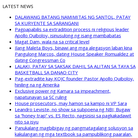
LATEST NEWS
DALAWANG BATANG NAMIMITAS NG SANTOL, PATAY
SA KURYENTE SA SARANGANI
Pagpapabilis sa extradition process ni religious leader
Apollo Quiboloy, isinusulong ng isang mambabatas
Magat Dam, wala na sa critical level
Ilang Maleta Boys, binawi ang mga alegasyon laban kina
Pangulong Marcos, dating House Speaker Romualdez at
dating Congressman Co
LALAKI, PATAY SA SAKSAK DAHIL SA ALITAN SA TAYA SA
BASKETBALL SA DANAO CITY
Pag-extradite kay KOJC founder Pastor Apollo Quiboloy,
hiniling na ng Amerika
Exclusive power ng Kamara sa impeachment,
napatunayan sa SC ruling
House prosecutors, may hamon sa kampo ni VP Sara
Leandro Leviste, no show sa subpoena ng NBI; Bugaw
sa “honey trap” vs. ES Recto, nagsisisi sa pagkakadawit
nito sa isyu
Panukalang magbibigay ng pangmatagalang solusyon sa
kakulangan ng mga textbook sa pampublikong paaralan,