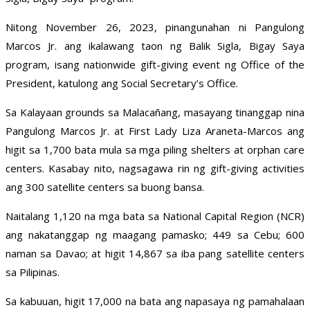
Nitong November 26, 2023, pinangunahan ni Pangulong
Marcos Jr. ang ikalawang taon ng Balik Sigla, Bigay Saya
program, isang nationwide gift-giving event ng Office of the
President, katulong ang Social Secretary’s Office.
Sa Kalayaan grounds sa Malacañang, masayang tinanggap nina
Pangulong Marcos Jr. at First Lady Liza Araneta-Marcos ang
higit sa 1,700 bata mula sa mga piling shelters at orphan care
centers. Kasabay nito, nagsagawa rin ng gift-giving activities
ang 300 satellite centers sa buong bansa.
Naitalang 1,120 na mga bata sa National Capital Region (NCR)
ang nakatanggap ng maagang pamasko; 449 sa Cebu; 600
naman sa Davao; at higit 14,867 sa iba pang satellite centers
sa Pilipinas.
Sa kabuuan, higit 17,000 na bata ang napasaya ng pamahalaan