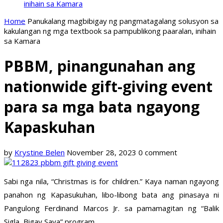
inihain sa Kamara
Home
Panukalang magbibigay ng pangmatagalang solusyon sa
kakulangan ng mga textbook sa pampublikong paaralan, inihain
sa Kamara
PBBM, pinangunahan ang
nationwide gift-giving event
para sa mga bata ngayong
Kapaskuhan
by
Krystine Belen
November 28, 2023
0 comment
Sabi nga nila, “Christmas is for children.” Kaya naman ngayong
panahon ng Kapasukuhan, libo-libong bata ang pinasaya ni
Pangulong Ferdinand Marcos Jr. sa pamamagitan ng “Balik
Sigla, Bigay Saya” program.