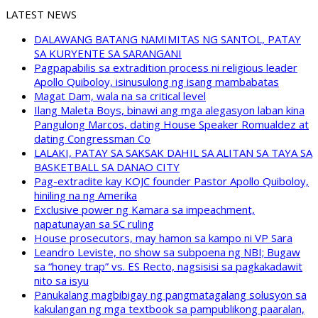
LATEST NEWS
DALAWANG BATANG NAMIMITAS NG SANTOL, PATAY
SA KURYENTE SA SARANGANI
Pagpapabilis sa extradition process ni religious leader
Apollo Quiboloy, isinusulong ng isang mambabatas
Magat Dam, wala na sa critical level
Ilang Maleta Boys, binawi ang mga alegasyon laban kina
Pangulong Marcos, dating House Speaker Romualdez at
dating Congressman Co
LALAKI, PATAY SA SAKSAK DAHIL SA ALITAN SA TAYA SA
BASKETBALL SA DANAO CITY
Pag-extradite kay KOJC founder Pastor Apollo Quiboloy,
hiniling na ng Amerika
Exclusive power ng Kamara sa impeachment,
napatunayan sa SC ruling
House prosecutors, may hamon sa kampo ni VP Sara
Leandro Leviste, no show sa subpoena ng NBI; Bugaw
sa “honey trap” vs. ES Recto, nagsisisi sa pagkakadawit
nito sa isyu
Panukalang magbibigay ng pangmatagalang solusyon sa
kakulangan ng mga textbook sa pampublikong paaralan,