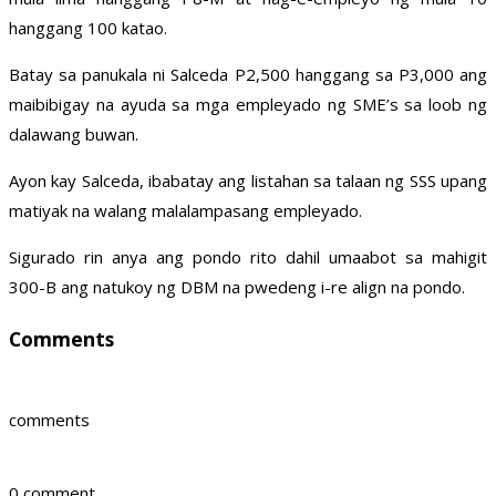
hanggang 100 katao.
Batay sa panukala ni Salceda P2,500 hanggang sa P3,000 ang
maibibigay na ayuda sa mga empleyado ng SME’s sa loob ng
dalawang buwan.
Ayon kay Salceda, ibabatay ang listahan sa talaan ng SSS upang
matiyak na walang malalampasang empleyado.
Sigurado rin anya ang pondo rito dahil umaabot sa mahigit
300-B ang natukoy ng DBM na pwedeng i-re align na pondo.
Comments
comments
0 comment