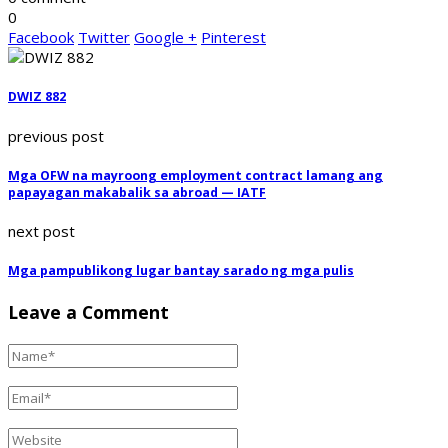
0
Facebook
Twitter
Google +
Pinterest
DWIZ 882
previous post
Mga OFW na mayroong employment contract lamang ang
papayagan makabalik sa abroad — IATF
next post
Mga pampublikong lugar bantay sarado ng mga pulis
Leave a Comment