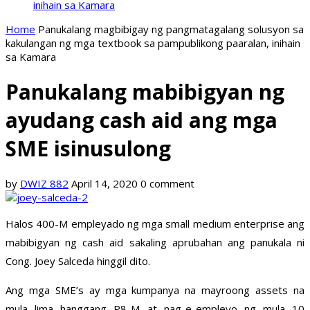
inihain sa Kamara
Home
Panukalang magbibigay ng pangmatagalang solusyon sa
kakulangan ng mga textbook sa pampublikong paaralan, inihain
sa Kamara
Panukalang mabibigyan ng
ayudang cash aid ang mga
SME isinusulong
by
DWIZ 882
April 14, 2020
0 comment
Halos 400-M empleyado ng mga small medium enterprise ang
mabibigyan ng cash aid sakaling aprubahan ang panukala ni
Cong. Joey Salceda hinggil dito.
Ang mga SME’s ay mga kumpanya na mayroong assets na
mula lima hanggang P8-M at nag-e-empleyo ng mula 10