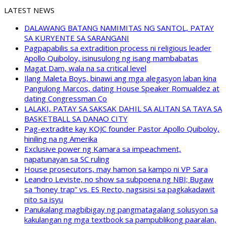
LATEST NEWS
DALAWANG BATANG NAMIMITAS NG SANTOL, PATAY
SA KURYENTE SA SARANGANI
Pagpapabilis sa extradition process ni religious leader
Apollo Quiboloy, isinusulong ng isang mambabatas
Magat Dam, wala na sa critical level
Ilang Maleta Boys, binawi ang mga alegasyon laban kina
Pangulong Marcos, dating House Speaker Romualdez at
dating Congressman Co
LALAKI, PATAY SA SAKSAK DAHIL SA ALITAN SA TAYA SA
BASKETBALL SA DANAO CITY
Pag-extradite kay KOJC founder Pastor Apollo Quiboloy,
hiniling na ng Amerika
Exclusive power ng Kamara sa impeachment,
napatunayan sa SC ruling
House prosecutors, may hamon sa kampo ni VP Sara
Leandro Leviste, no show sa subpoena ng NBI; Bugaw
sa “honey trap” vs. ES Recto, nagsisisi sa pagkakadawit
nito sa isyu
Panukalang magbibigay ng pangmatagalang solusyon sa
kakulangan ng mga textbook sa pampublikong paaralan,