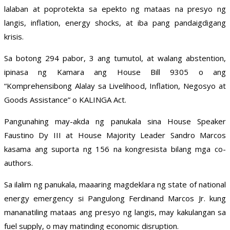
lalaban at poprotekta sa epekto ng mataas na presyo ng
langis, inflation, energy shocks, at iba pang pandaigdigang
krisis.
Sa botong 294 pabor, 3 ang tumutol, at walang abstention,
ipinasa ng Kamara ang House Bill 9305 o ang
“Komprehensibong Alalay sa Livelihood, Inflation, Negosyo at
Goods Assistance” o KALINGA Act.
Pangunahing may-akda ng panukala sina House Speaker
Faustino Dy III at House Majority Leader Sandro Marcos
kasama ang suporta ng 156 na kongresista bilang mga co-
authors.
Sa ilalim ng panukala, maaaring magdeklara ng state of national
energy emergency si Pangulong Ferdinand Marcos Jr. kung
mananatiling mataas ang presyo ng langis, may kakulangan sa
fuel supply, o may matinding economic disruption.