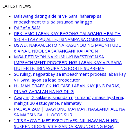
LATEST NEWS
Dalawang dating aide ni VP Sara, haharap sa
impeachment trial sa susunod na linggo
PAGASA 5AM
REKLAMO LABAN KAY BAGONG TALAGANG HEALTH
SECRETARY PUJALTE, ISINAMPA SA OMBUDSMAN
DSWD, NAKAALERTO NA KASUNOD NG MAGNITUDE
6.4 NA LINDOL SA SARANGANI KAHAPON
MGA PETISYON NA KUMU-KUWESTIYON SA
IMPEACHMENT PROCEEDINGS LABAN KAY V.P. SARA
DUTERTE, IBINASURA NG KORTE SUPREMA
SC ruling, nagpatibay sa impeachment process laban kay
VP Sara, ayon sa lead prosecutor
HUMAN TRAFFICKING CASE LABAN KAY JING PARAS,
PINAG-AARALAN NA NG DILG
Away ng 2 kaklase, sinundan ng umano’y mass hysteria;
mahigit 20 estudyante, nahimatay
PAGASA 2AM | BAGYONG MAYMAY, NAGLANDFALL NA
SA MAGSINGAL, ILOCOS SUR
“IT’S SHOWTIME!” EXECUTIVES, NILINAW NA HINDI
SUSPENDIDO SI VICE GANDA KASUNOD NG MGA