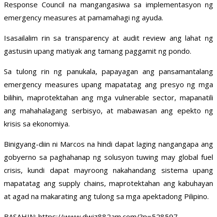
Response Council na mangangasiwa sa implementasyon ng
emergency measures at pamamahagi ng ayuda.
Isasailalim rin sa transparency at audit review ang lahat ng
gastusin upang matiyak ang tamang paggamit ng pondo.
Sa tulong rin ng panukala, papayagan ang pansamantalang
emergency measures upang mapatatag ang presyo ng mga
bilihin, maprotektahan ang mga vulnerable sector, mapanatili
ang mahahalagang serbisyo, at mabawasan ang epekto ng
krisis sa ekonomiya.
Binigyang-diin ni Marcos na hindi dapat laging nangangapa ang
gobyerno sa paghahanap ng solusyon tuwing may global fuel
crisis, kundi dapat mayroong nakahandang sistema upang
mapatatag ang supply chains, maprotektahan ang kabuhayan
at agad na makarating ang tulong sa mga apektadong Pilipino.
BASAHIN: https://www.dwiz882am.com/?p=528597