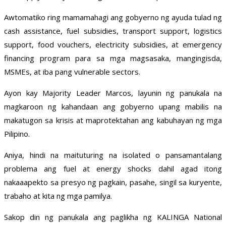
Awtomatiko ring mamamahagi ang gobyerno ng ayuda tulad ng
cash assistance, fuel subsidies, transport support, logistics
support, food vouchers, electricity subsidies, at emergency
financing program para sa mga magsasaka, mangingisda,
MSMEs, at iba pang vulnerable sectors.
Ayon kay Majority Leader Marcos, layunin ng panukala na
magkaroon ng kahandaan ang gobyerno upang mabilis na
makatugon sa krisis at maprotektahan ang kabuhayan ng mga
Pilipino.
Aniya, hindi na maituturing na isolated o pansamantalang
problema ang fuel at energy shocks dahil agad itong
nakaaapekto sa presyo ng pagkain, pasahe, singil sa kuryente,
trabaho at kita ng mga pamilya.
Sakop din ng panukala ang paglikha ng KALINGA National