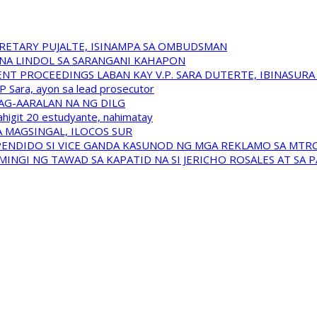
RETARY PUJALTE, ISINAMPA SA OMBUDSMAN
NA LINDOL SA SARANGANI KAHAPON
T PROCEEDINGS LABAN KAY V.P. SARA DUTERTE, IBINASUR
P Sara, ayon sa lead prosecutor
NAG-AARALAN NA NG DILG
ahigit 20 estudyante, nahimatay
 MAGSINGAL, ILOCOS SUR
USPENDIDO SI VICE GANDA KASUNOD NG MGA REKLAMO SA MTR
INGI NG TAWAD SA KAPATID NA SI JERICHO ROSALES AT SA 