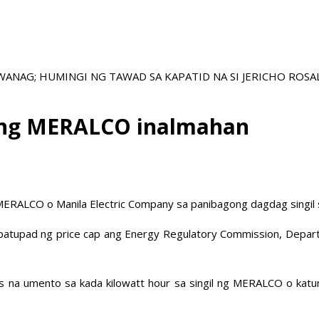
WANAG; HUMINGI NG TAWAD SA KAPATID NA SI JERICHO ROSAL
 ng MERALCO inalmahan
MERALCO o Manila Electric Company sa panibagong dagdag singil
tupad ng price cap ang Energy Regulatory Commission, Departm
mos na umento sa kada kilowatt hour sa singil ng MERALCO o k