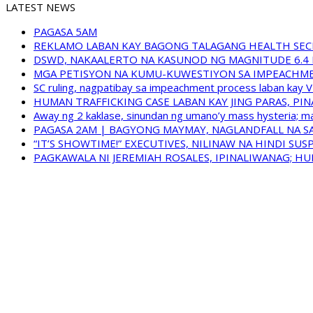
LATEST NEWS
PAGASA 5AM
REKLAMO LABAN KAY BAGONG TALAGANG HEALTH SEC
DSWD, NAKAALERTO NA KASUNOD NG MAGNITUDE 6.4 
MGA PETISYON NA KUMU-KUWESTIYON SA IMPEACHMEN
SC ruling, nagpatibay sa impeachment process laban kay V
HUMAN TRAFFICKING CASE LABAN KAY JING PARAS, PI
Away ng 2 kaklase, sinundan ng umano’y mass hysteria; m
PAGASA 2AM | BAGYONG MAYMAY, NAGLANDFALL NA SA
“IT’S SHOWTIME!” EXECUTIVES, NILINAW NA HINDI S
PAGKAWALA NI JEREMIAH ROSALES, IPINALIWANAG; HUM