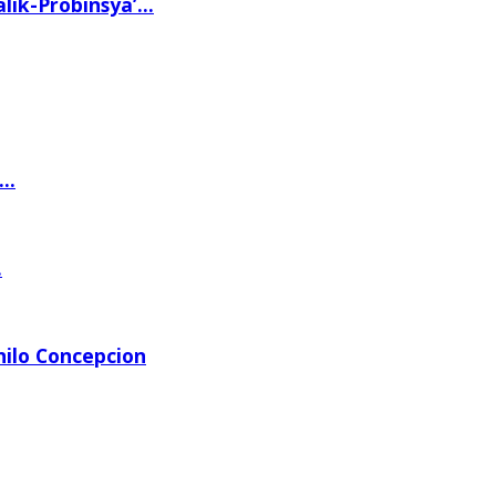
ik-Probinsya’...
..
.
ilo Concepcion