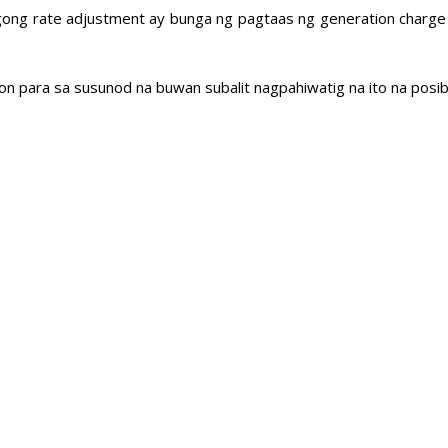
ng rate adjustment ay bunga ng pagtaas ng generation charge g
 para sa susunod na buwan subalit nagpahiwatig na ito na posib