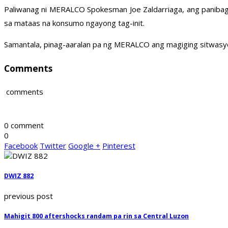
Paliwanag ni MERALCO Spokesman Joe Zaldarriaga, ang panibago
sa mataas na konsumo ngayong tag-init.
Samantala, pinag-aaralan pa ng MERALCO ang magiging sitwasyon
Comments
comments
0 comment
0
Facebook
Twitter
Google +
Pinterest
DWIZ 882
previous post
Mahigit 800 aftershocks randam pa rin sa Central Luzon