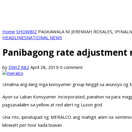
Home
SHOWBIZ
PAGKAWALA NI JEREMIAH ROSALES, IPINALI
HEADLINES
NATIONAL NEWS
Panibagong rate adjustment
by
DWIZ 882
April 28, 2019
0 comment
Umalma ang ilang mga konsyumer group hinggil sa anunsyo ng 
Ayon sa Laban Konsyumer Incorporated, panahon na para magpa
pagsasailalim sa yellow at red alert ng Luzon grid.
Una rito, ipinatupad ng MERALCO ang mahigit anim na senti
kilowatt per hour kada buwan.