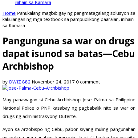
inihain sa Kamara
Home
Panukalang magbibigay ng pangmatagalang solusyon sa
kakulangan ng mga textbook sa pampublikong paaralan, inihain
sa Kamara
Pangunguna sa war on drugs
dapat isunod sa batas—Cebu
Archbishop
by
DWIZ 882
November 24, 2017
0 comment
May panawagan si Cebu Archbishop Jose Palma sa Philippine
National Police o PNP kasabay ng pagbabalik nito sa war on
drugs ng administrasyong Duterte.
Ayon sa Arzobispo ng Cebu, pabor siyang muling pangunahan
ng pulisya ang nasabing kampaniya basta’t tiyakin lamang nito