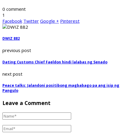
0 comment
1
Facebook
Twitter
Google +
Pinterest
DWIZ 882
previous post
Dating Customs Chief Faeldon hindi lalabas ng Senado
next post
Peace talks: Jalandoni positibong magbabago pa ang isip ng
Pangulo
Leave a Comment