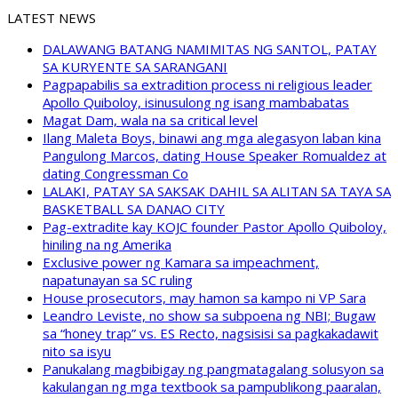
LATEST NEWS
DALAWANG BATANG NAMIMITAS NG SANTOL, PATAY
SA KURYENTE SA SARANGANI
Pagpapabilis sa extradition process ni religious leader
Apollo Quiboloy, isinusulong ng isang mambabatas
Magat Dam, wala na sa critical level
Ilang Maleta Boys, binawi ang mga alegasyon laban kina
Pangulong Marcos, dating House Speaker Romualdez at
dating Congressman Co
LALAKI, PATAY SA SAKSAK DAHIL SA ALITAN SA TAYA SA
BASKETBALL SA DANAO CITY
Pag-extradite kay KOJC founder Pastor Apollo Quiboloy,
hiniling na ng Amerika
Exclusive power ng Kamara sa impeachment,
napatunayan sa SC ruling
House prosecutors, may hamon sa kampo ni VP Sara
Leandro Leviste, no show sa subpoena ng NBI; Bugaw
sa “honey trap” vs. ES Recto, nagsisisi sa pagkakadawit
nito sa isyu
Panukalang magbibigay ng pangmatagalang solusyon sa
kakulangan ng mga textbook sa pampublikong paaralan,