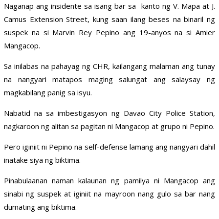
Naganap ang insidente sa isang bar sa kanto ng V. Mapa at J.
Camus Extension Street, kung saan ilang beses na binaril ng
suspek na si Marvin Rey Pepino ang 19-anyos na si Amier
Mangacop.
Sa inilabas na pahayag ng CHR, kailangang malaman ang tunay
na nangyari matapos maging salungat ang salaysay ng
magkabilang panig sa isyu.
Nabatid na sa imbestigasyon ng Davao City Police Station,
nagkaroon ng alitan sa pagitan ni Mangacop at grupo ni Pepino.
Pero iginiit ni Pepino na self-defense lamang ang nangyari dahil
inatake siya ng biktima.
Pinabulaanan naman kalaunan ng pamilya ni Mangacop ang
sinabi ng suspek at iginiit na mayroon nang gulo sa bar nang
dumating ang biktima.