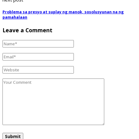
Problema sa presyo at suplay ng manok, sosolusyunan na ng
pamahalaan
Leave a Comment