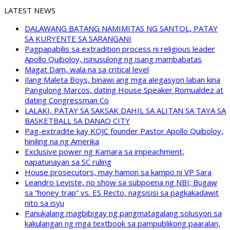
LATEST NEWS
DALAWANG BATANG NAMIMITAS NG SANTOL, PATAY
SA KURYENTE SA SARANGANI
Pagpapabilis sa extradition process ni religious leader
Apollo Quiboloy, isinusulong ng isang mambabatas
Magat Dam, wala na sa critical level
Ilang Maleta Boys, binawi ang mga alegasyon laban kina
Pangulong Marcos, dating House Speaker Romualdez at
dating Congressman Co
LALAKI, PATAY SA SAKSAK DAHIL SA ALITAN SA TAYA SA
BASKETBALL SA DANAO CITY
Pag-extradite kay KOJC founder Pastor Apollo Quiboloy,
hiniling na ng Amerika
Exclusive power ng Kamara sa impeachment,
napatunayan sa SC ruling
House prosecutors, may hamon sa kampo ni VP Sara
Leandro Leviste, no show sa subpoena ng NBI; Bugaw
sa “honey trap” vs. ES Recto, nagsisisi sa pagkakadawit
nito sa isyu
Panukalang magbibigay ng pangmatagalang solusyon sa
kakulangan ng mga textbook sa pampublikong paaralan,