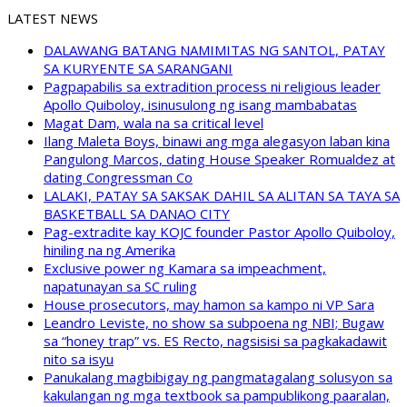
LATEST NEWS
DALAWANG BATANG NAMIMITAS NG SANTOL, PATAY
SA KURYENTE SA SARANGANI
Pagpapabilis sa extradition process ni religious leader
Apollo Quiboloy, isinusulong ng isang mambabatas
Magat Dam, wala na sa critical level
Ilang Maleta Boys, binawi ang mga alegasyon laban kina
Pangulong Marcos, dating House Speaker Romualdez at
dating Congressman Co
LALAKI, PATAY SA SAKSAK DAHIL SA ALITAN SA TAYA SA
BASKETBALL SA DANAO CITY
Pag-extradite kay KOJC founder Pastor Apollo Quiboloy,
hiniling na ng Amerika
Exclusive power ng Kamara sa impeachment,
napatunayan sa SC ruling
House prosecutors, may hamon sa kampo ni VP Sara
Leandro Leviste, no show sa subpoena ng NBI; Bugaw
sa “honey trap” vs. ES Recto, nagsisisi sa pagkakadawit
nito sa isyu
Panukalang magbibigay ng pangmatagalang solusyon sa
kakulangan ng mga textbook sa pampublikong paaralan,