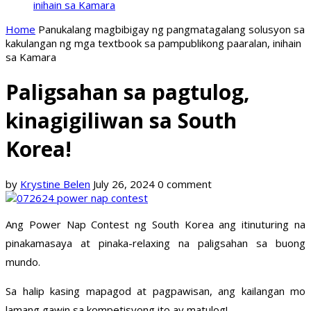
inihain sa Kamara
Home
Panukalang magbibigay ng pangmatagalang solusyon sa
kakulangan ng mga textbook sa pampublikong paaralan, inihain
sa Kamara
Paligsahan sa pagtulog,
kinagigiliwan sa South
Korea!
by
Krystine Belen
July 26, 2024
0 comment
Ang Power Nap Contest ng South Korea ang itinuturing na
pinakamasaya at pinaka-relaxing na paligsahan sa buong
mundo.
Sa halip kasing mapagod at pagpawisan, ang kailangan mo
lamang gawin sa kompetisyong ito ay matulog!