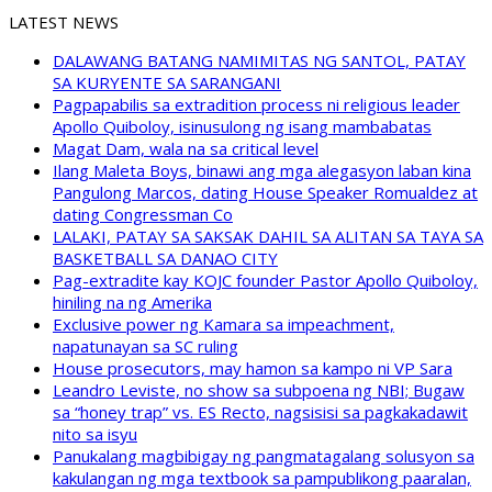
LATEST NEWS
DALAWANG BATANG NAMIMITAS NG SANTOL, PATAY
SA KURYENTE SA SARANGANI
Pagpapabilis sa extradition process ni religious leader
Apollo Quiboloy, isinusulong ng isang mambabatas
Magat Dam, wala na sa critical level
Ilang Maleta Boys, binawi ang mga alegasyon laban kina
Pangulong Marcos, dating House Speaker Romualdez at
dating Congressman Co
LALAKI, PATAY SA SAKSAK DAHIL SA ALITAN SA TAYA SA
BASKETBALL SA DANAO CITY
Pag-extradite kay KOJC founder Pastor Apollo Quiboloy,
hiniling na ng Amerika
Exclusive power ng Kamara sa impeachment,
napatunayan sa SC ruling
House prosecutors, may hamon sa kampo ni VP Sara
Leandro Leviste, no show sa subpoena ng NBI; Bugaw
sa “honey trap” vs. ES Recto, nagsisisi sa pagkakadawit
nito sa isyu
Panukalang magbibigay ng pangmatagalang solusyon sa
kakulangan ng mga textbook sa pampublikong paaralan,