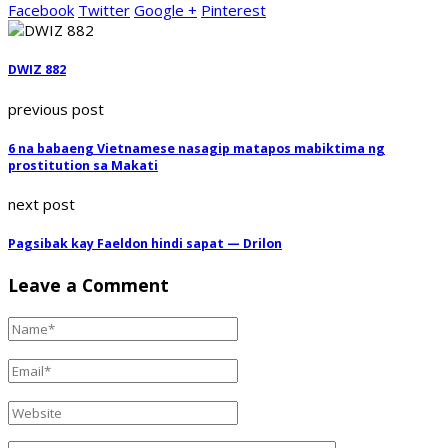
Facebook
Twitter
Google +
Pinterest
DWIZ 882
previous post
6 na babaeng Vietnamese nasagip matapos mabiktima ng
prostitution sa Makati
next post
Pagsibak kay Faeldon hindi sapat — Drilon
Leave a Comment