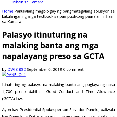
inihain sa Kamara
Home
Panukalang magbibigay ng pangmatagalang solusyon sa
kakulangan ng mga textbook sa pampublikong paaralan, inihain
sa Kamara
Palasyo itinuturing na
malaking banta ang mga
napalayang preso sa GCTA
by
DWIZ 882
September 6, 2019
0 comment
Itinuturing ng palasyo na malaking banta ang paglaya ng nasa
1,700 preso dahil sa Good Conduct and Time Allowance
(GCTA) law.
Ayon kay Presidential Spokesperson Salvador Panelo, baliwala
kay Pangulong Duterte na maglaan ng pondo para maibalik ang