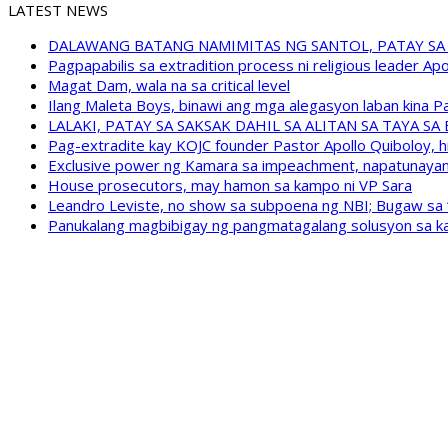
LATEST NEWS
DALAWANG BATANG NAMIMITAS NG SANTOL, PATAY SA
Pagpapabilis sa extradition process ni religious leader A
Magat Dam, wala na sa critical level
Ilang Maleta Boys, binawi ang mga alegasyon laban kina
LALAKI, PATAY SA SAKSAK DAHIL SA ALITAN SA TAYA S
Pag-extradite kay KOJC founder Pastor Apollo Quiboloy, hi
Exclusive power ng Kamara sa impeachment, napatunayan 
House prosecutors, may hamon sa kampo ni VP Sara
Leandro Leviste, no show sa subpoena ng NBI; Bugaw sa “h
Panukalang magbibigay ng pangmatagalang solusyon sa ka