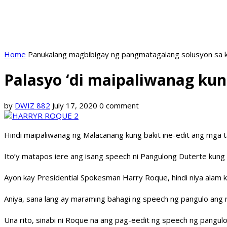
Home
Panukalang magbibigay ng pangmatagalang solusyon sa k
Palasyo ‘di maipaliwanag kun
by
DWIZ 882
July 17, 2020
0 comment
Hindi maipaliwanag ng Malacañang kung bakit ine-edit ang mga t
Ito’y matapos iere ang isang speech ni Pangulong Duterte kung 
Ayon kay Presidential Spokesman Harry Roque, hindi niya alam k
Aniya, sana lang ay maraming bahagi ng speech ng pangulo ang na
Una rito, sinabi ni Roque na ang pag-eedit ng speech ng pangulo b