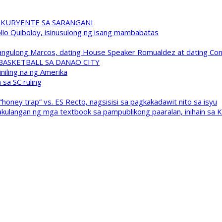
 KURYENTE SA SARANGANI
pollo Quiboloy, isinusulong ng isang mambabatas
 Pangulong Marcos, dating House Speaker Romualdez at dating C
A BASKETBALL SA DANAO CITY
niling na ng Amerika
sa SC ruling
oney trap” vs. ES Recto, nagsisisi sa pagkakadawit nito sa isyu
kulangan ng mga textbook sa pampublikong paaralan, inihain sa 