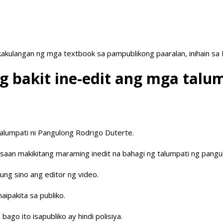
akulangan ng mga textbook sa pampublikong paaralan, inihain sa
g bakit ine-edit ang mga talum
alumpati ni Pangulong Rodrigo Duterte.
saan makikitang maraming inedit na bahagi ng talumpati ng pangul
ung sino ang editor ng video.
ipakita sa publiko.
ago ito isapubliko ay hindi polisiya.