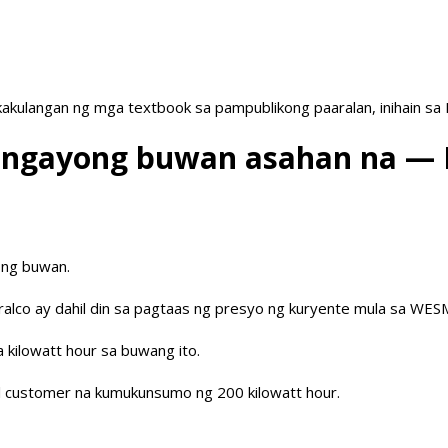
akulangan ng mga textbook sa pampublikong paaralan, inihain sa
te ngayong buwan asahan na —
ong buwan.
alco ay dahil din sa pagtaas ng presyo ng kuryente mula sa WESM 
a kilowatt hour sa buwang ito.
ial customer na kumukunsumo ng 200 kilowatt hour.