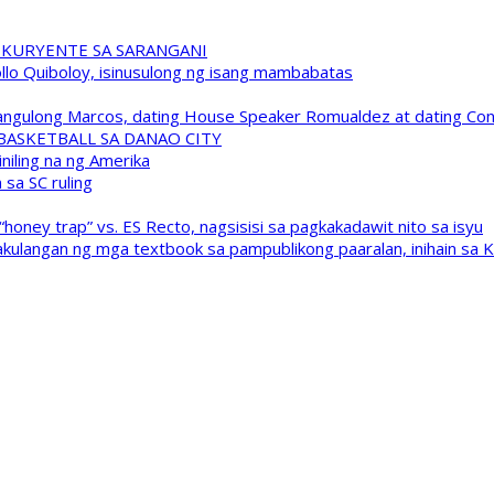
 KURYENTE SA SARANGANI
pollo Quiboloy, isinusulong ng isang mambabatas
 Pangulong Marcos, dating House Speaker Romualdez at dating C
A BASKETBALL SA DANAO CITY
niling na ng Amerika
sa SC ruling
oney trap” vs. ES Recto, nagsisisi sa pagkakadawit nito sa isyu
kulangan ng mga textbook sa pampublikong paaralan, inihain sa 