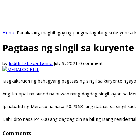
Home
Panukalang magbibigay ng pangmatagalang solusyon sa k
Pagtaas ng singil sa kuryen
by
Judith Estrada-Larino
July 9, 2021
0 comment
Magkakaruon ng bahagyang pagtaas ng singil sa kuryente ngay
Ang ika-apat na sunod na buwan nang dagdag singil ayon sa Mer
Ipinabatid ng Meralco na nasa P0.2353 ang itataas sa singil kad
Dahil dito nasa P47.00 ang dagdag din sa bill ng isang resident
Comments