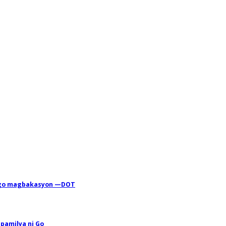
bago magbakasyon —DOT
 pamilya ni Go