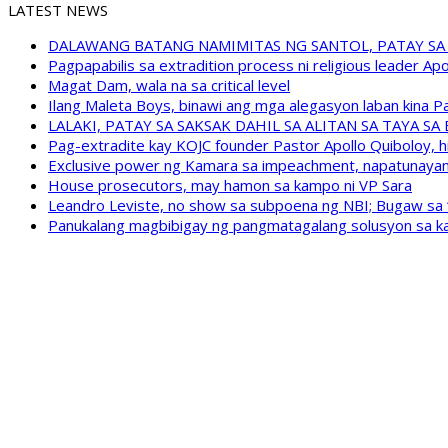
LATEST NEWS
DALAWANG BATANG NAMIMITAS NG SANTOL, PATAY SA
Pagpapabilis sa extradition process ni religious leader A
Magat Dam, wala na sa critical level
Ilang Maleta Boys, binawi ang mga alegasyon laban kina
LALAKI, PATAY SA SAKSAK DAHIL SA ALITAN SA TAYA S
Pag-extradite kay KOJC founder Pastor Apollo Quiboloy, hi
Exclusive power ng Kamara sa impeachment, napatunayan 
House prosecutors, may hamon sa kampo ni VP Sara
Leandro Leviste, no show sa subpoena ng NBI; Bugaw sa “h
Panukalang magbibigay ng pangmatagalang solusyon sa ka