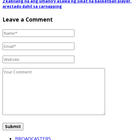
2 kabilang na ang umano’y asawa ng sikat na basketball player,
arestado dahil sa carnapping
Leave a Comment
BROADCASTERS