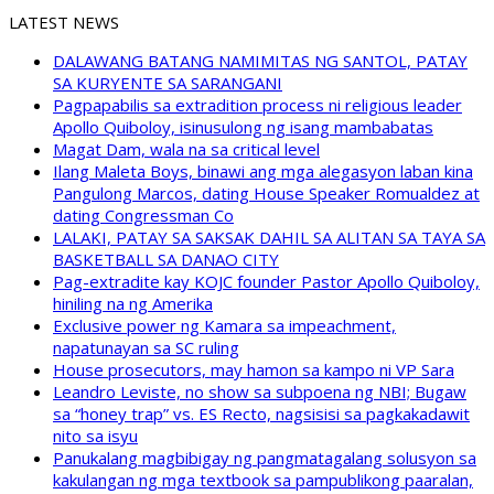
LATEST NEWS
DALAWANG BATANG NAMIMITAS NG SANTOL, PATAY
SA KURYENTE SA SARANGANI
Pagpapabilis sa extradition process ni religious leader
Apollo Quiboloy, isinusulong ng isang mambabatas
Magat Dam, wala na sa critical level
Ilang Maleta Boys, binawi ang mga alegasyon laban kina
Pangulong Marcos, dating House Speaker Romualdez at
dating Congressman Co
LALAKI, PATAY SA SAKSAK DAHIL SA ALITAN SA TAYA SA
BASKETBALL SA DANAO CITY
Pag-extradite kay KOJC founder Pastor Apollo Quiboloy,
hiniling na ng Amerika
Exclusive power ng Kamara sa impeachment,
napatunayan sa SC ruling
House prosecutors, may hamon sa kampo ni VP Sara
Leandro Leviste, no show sa subpoena ng NBI; Bugaw
sa “honey trap” vs. ES Recto, nagsisisi sa pagkakadawit
nito sa isyu
Panukalang magbibigay ng pangmatagalang solusyon sa
kakulangan ng mga textbook sa pampublikong paaralan,