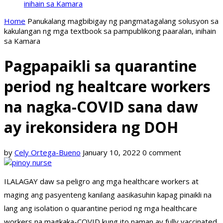
inihain sa Kamara
Home
Panukalang magbibigay ng pangmatagalang solusyon sa
kakulangan ng mga textbook sa pampublikong paaralan, inihain
sa Kamara
Pagpapaikli sa quarantine
period ng healtcare workers
na nagka-COVID sana daw
ay irekonsidera ng DOH
by
Cely Ortega-Bueno
January 10, 2022
0 comment
ILALAGAY daw sa peligro ang mga healthcare workers at
maging ang pasyenteng kanilang aasikasuhin kapag pinaikli na
lang ang isolation o quarantine period ng mga healthcare
workers na magkaka-COVID kung ito naman ay fully vaccinated.