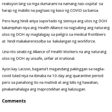
reaksyon lang sa mga dumarami na namang nao-ospital sa
harap ng mabilis na pagtaas ng kaso ng COVID sa bansa.
Pero kung hindi aniya suportado ng siensya ang utos ng DOH
kakampihan niya ang Health Alliance na nagsabing ang naturang
utos ng DOH ay maglalagay sa peligro sa medical frontliners
at hindi makakareresolba sa kakulangan ng workforce.
Una rito sinabi ng Alliance of Health Workers na ang naturang
utos ng DOH ay unsafe, unfair at irrational.
Ayon kay Lacson, bagama’t magandang pakinggan sa nagka-
covid tulad niya na ibinaba na 10-day ang quarantine period
pero sa panahong ito na matindi at ang bilis ng hawahan,
pinakamahalaga ang maprotekhan ang kalusugan.
Comments