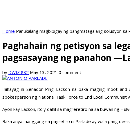
Home
Panukalang magbibigay ng pangmatagalang solusyon sa k
Paghahain ng petisyon sa leg
pagsasayang ng panahon —L
by
DWIZ 882
May 13, 2021
0 comment
Inihayag ni Senador Ping Lacson na baka maging moot and 
spokesperson ng National Task Force to End Local Communist A
Ayon kay Lacson, ito’y dahil sa magreretiro na sa buwan ng Huly
Baka anya hanggang sa pagretiro ni Parlade ay wala pang desis