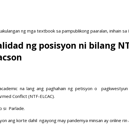
akulangan ng mga textbook sa pampublikong paaralan, inihain sa
alidad ng posisyon ni bilang 
acson
academic na lang ang paghahain ng petisyon o pagkwestyun sa
rmed Conflict (NTF-ELCAC).
o si Parlade.
yon ang korte dahil ngayong may pandemya minsan ay online rin 