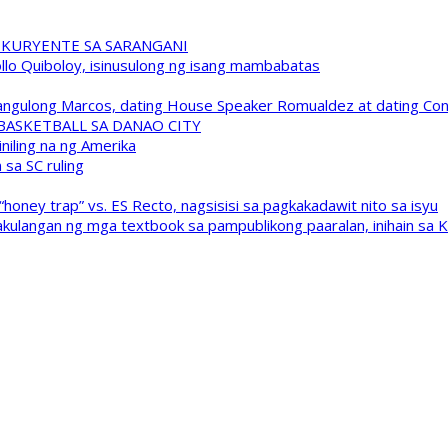
 KURYENTE SA SARANGANI
pollo Quiboloy, isinusulong ng isang mambabatas
 Pangulong Marcos, dating House Speaker Romualdez at dating C
A BASKETBALL SA DANAO CITY
niling na ng Amerika
sa SC ruling
oney trap” vs. ES Recto, nagsisisi sa pagkakadawit nito sa isyu
kulangan ng mga textbook sa pampublikong paaralan, inihain sa 