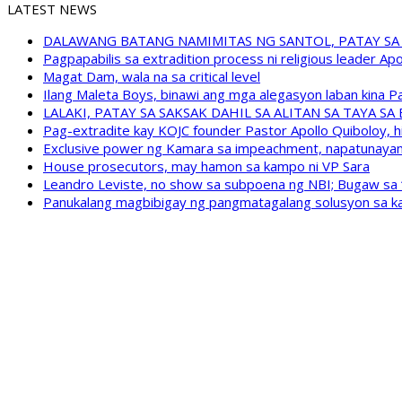
LATEST NEWS
DALAWANG BATANG NAMIMITAS NG SANTOL, PATAY SA
Pagpapabilis sa extradition process ni religious leader A
Magat Dam, wala na sa critical level
Ilang Maleta Boys, binawi ang mga alegasyon laban kina
LALAKI, PATAY SA SAKSAK DAHIL SA ALITAN SA TAYA S
Pag-extradite kay KOJC founder Pastor Apollo Quiboloy, hi
Exclusive power ng Kamara sa impeachment, napatunayan 
House prosecutors, may hamon sa kampo ni VP Sara
Leandro Leviste, no show sa subpoena ng NBI; Bugaw sa “h
Panukalang magbibigay ng pangmatagalang solusyon sa ka