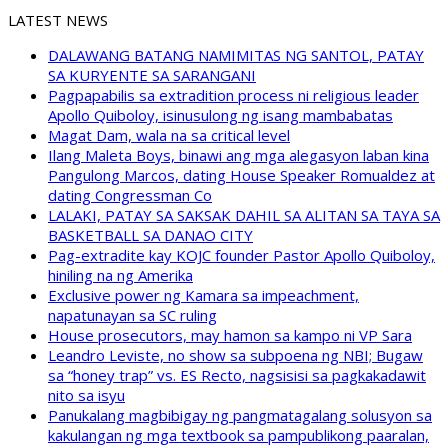
LATEST NEWS
DALAWANG BATANG NAMIMITAS NG SANTOL, PATAY
SA KURYENTE SA SARANGANI
Pagpapabilis sa extradition process ni religious leader
Apollo Quiboloy, isinusulong ng isang mambabatas
Magat Dam, wala na sa critical level
Ilang Maleta Boys, binawi ang mga alegasyon laban kina
Pangulong Marcos, dating House Speaker Romualdez at
dating Congressman Co
LALAKI, PATAY SA SAKSAK DAHIL SA ALITAN SA TAYA SA
BASKETBALL SA DANAO CITY
Pag-extradite kay KOJC founder Pastor Apollo Quiboloy,
hiniling na ng Amerika
Exclusive power ng Kamara sa impeachment,
napatunayan sa SC ruling
House prosecutors, may hamon sa kampo ni VP Sara
Leandro Leviste, no show sa subpoena ng NBI; Bugaw
sa “honey trap” vs. ES Recto, nagsisisi sa pagkakadawit
nito sa isyu
Panukalang magbibigay ng pangmatagalang solusyon sa
kakulangan ng mga textbook sa pampublikong paaralan,