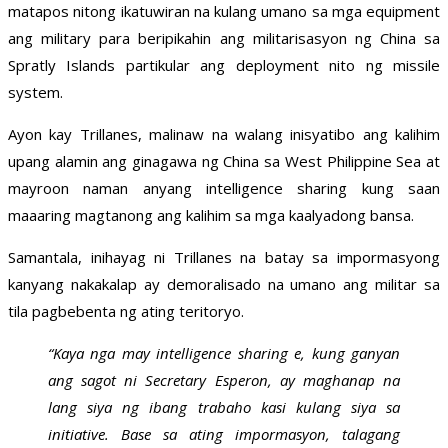
matapos nitong ikatuwiran na kulang umano sa mga equipment
ang military para beripikahin ang militarisasyon ng China sa
Spratly Islands partikular ang deployment nito ng missile
system.
Ayon kay Trillanes, malinaw na walang inisyatibo ang kalihim
upang alamin ang ginagawa ng China sa West Philippine Sea at
mayroon naman anyang intelligence sharing kung saan
maaaring magtanong ang kalihim sa mga kaalyadong bansa.
Samantala, inihayag ni Trillanes na batay sa impormasyong
kanyang nakakalap ay demoralisado na umano ang militar sa
tila pagbebenta ng ating teritoryo.
“Kaya nga may intelligence sharing e, kung ganyan
ang sagot ni Secretary Esperon, ay maghanap na
lang siya ng ibang trabaho kasi kulang siya sa
initiative. Base sa ating impormasyon, talagang