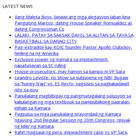
LATEST NEWS
Ilang Maleta Boys, binawi ang mga alegasyon laban kina
Pangulong Marcos, dating House Speaker Romualdez at
dating Congressman Co
LALAKI, PATAY SA SAKSAK DAHIL SA ALITAN SA TAYA SA
BASKETBALL SA DANAO CITY
Pag-extradite kay KOJC founder Pastor Apollo Quiboloy,
hiniling na ng Amerika
Exclusive power ng Kamara sa impeachment,
napatunayan sa SC ruling
House prosecutors, may hamon sa kampo ni VP Sara
Leandro Leviste, no show sa subpoena ng NBI; Bugaw
sa “honey trap” vs. ES Recto, nagsisisi sa pagkakadawit
nito sa isyu
Panukalang magbibigay ng pangmatagalang solusyon sa
kakulangan ng mga textbook sa pampublikong paaralan,
inihain sa Kamara
Pagpasa sa mga panukalang prayoridad ng Kamara
ngayong 2nd Regular Session ng 20th Congress, tiniyak
ng lider ng Kamara
Kahit magsauli ng pera, impeachment case vs VP Sara,