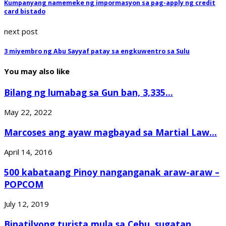
Kumpanyang namemeke ng impormasyon sa pag-apply ng credit
card bistado
next post
3 miyembro ng Abu Sayyaf patay sa engkuwentro sa Sulu
You may also like
Bilang ng lumabag sa Gun ban, 3,335...
May 22, 2022
Marcoses ang ayaw magbayad sa Martial Law...
April 14, 2016
500 kabataang Pinoy nanganganak araw-araw –
POPCOM
July 12, 2019
Binatilyong turista mula sa Cebu, sugatan