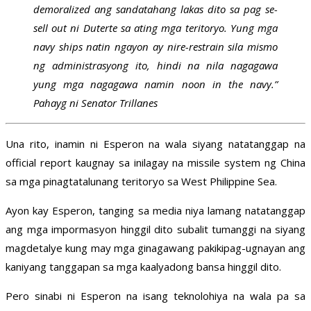
demoralized ang sandatahang lakas dito sa pag se-
sell out ni Duterte sa ating mga teritoryo. Yung mga
navy ships natin ngayon ay nire-restrain sila mismo
ng administrasyong ito, hindi na nila nagagawa
yung mga nagagawa namin noon in the navy.”
Pahayg ni Senator Trillanes
Una rito, inamin ni Esperon na wala siyang natatanggap na
official report kaugnay sa inilagay na missile system ng China
sa mga pinagtatalunang teritoryo sa West Philippine Sea.
Ayon kay Esperon, tanging sa media niya lamang natatanggap
ang mga impormasyon hinggil dito subalit tumanggi na siyang
magdetalye kung may mga ginagawang pakikipag-ugnayan ang
kaniyang tanggapan sa mga kaalyadong bansa hinggil dito.
Pero sinabi ni Esperon na isang teknolohiya na wala pa sa