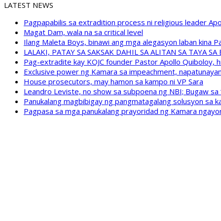
LATEST NEWS
Pagpapabilis sa extradition process ni religious leader A
Magat Dam, wala na sa critical level
Ilang Maleta Boys, binawi ang mga alegasyon laban kina
LALAKI, PATAY SA SAKSAK DAHIL SA ALITAN SA TAYA S
Pag-extradite kay KOJC founder Pastor Apollo Quiboloy, hi
Exclusive power ng Kamara sa impeachment, napatunayan 
House prosecutors, may hamon sa kampo ni VP Sara
Leandro Leviste, no show sa subpoena ng NBI; Bugaw sa “h
Panukalang magbibigay ng pangmatagalang solusyon sa ka
Pagpasa sa mga panukalang prayoridad ng Kamara ngayong