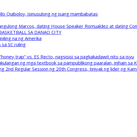
pollo Quiboloy, isinusulong ng isang mambabatas
 Pangulong Marcos, dating House Speaker Romualdez at dating C
A BASKETBALL SA DANAO CITY
niling na ng Amerika
sa SC ruling
oney trap” vs. ES Recto, nagsisisi sa pagkakadawit nito sa isyu
kulangan ng mga textbook sa pampublikong paaralan, inihain sa 
 2nd Regular Session ng 20th Congress, tiniyak ng lider ng Kam