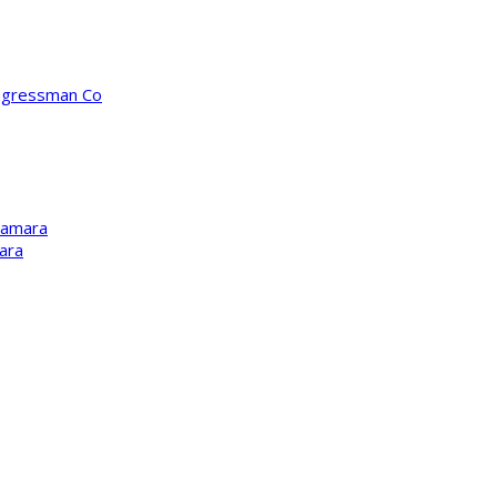
ongressman Co
Kamara
ara