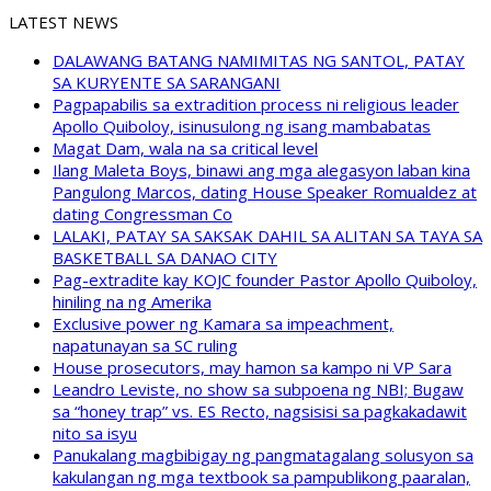
LATEST NEWS
DALAWANG BATANG NAMIMITAS NG SANTOL, PATAY
SA KURYENTE SA SARANGANI
Pagpapabilis sa extradition process ni religious leader
Apollo Quiboloy, isinusulong ng isang mambabatas
Magat Dam, wala na sa critical level
Ilang Maleta Boys, binawi ang mga alegasyon laban kina
Pangulong Marcos, dating House Speaker Romualdez at
dating Congressman Co
LALAKI, PATAY SA SAKSAK DAHIL SA ALITAN SA TAYA SA
BASKETBALL SA DANAO CITY
Pag-extradite kay KOJC founder Pastor Apollo Quiboloy,
hiniling na ng Amerika
Exclusive power ng Kamara sa impeachment,
napatunayan sa SC ruling
House prosecutors, may hamon sa kampo ni VP Sara
Leandro Leviste, no show sa subpoena ng NBI; Bugaw
sa “honey trap” vs. ES Recto, nagsisisi sa pagkakadawit
nito sa isyu
Panukalang magbibigay ng pangmatagalang solusyon sa
kakulangan ng mga textbook sa pampublikong paaralan,