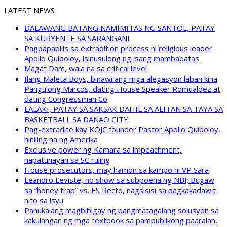
LATEST NEWS
DALAWANG BATANG NAMIMITAS NG SANTOL, PATAY
SA KURYENTE SA SARANGANI
Pagpapabilis sa extradition process ni religious leader
Apollo Quiboloy, isinusulong ng isang mambabatas
Magat Dam, wala na sa critical level
Ilang Maleta Boys, binawi ang mga alegasyon laban kina
Pangulong Marcos, dating House Speaker Romualdez at
dating Congressman Co
LALAKI, PATAY SA SAKSAK DAHIL SA ALITAN SA TAYA SA
BASKETBALL SA DANAO CITY
Pag-extradite kay KOJC founder Pastor Apollo Quiboloy,
hiniling na ng Amerika
Exclusive power ng Kamara sa impeachment,
napatunayan sa SC ruling
House prosecutors, may hamon sa kampo ni VP Sara
Leandro Leviste, no show sa subpoena ng NBI; Bugaw
sa “honey trap” vs. ES Recto, nagsisisi sa pagkakadawit
nito sa isyu
Panukalang magbibigay ng pangmatagalang solusyon sa
kakulangan ng mga textbook sa pampublikong paaralan,