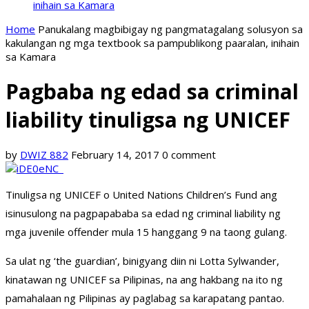
inihain sa Kamara
Home
Panukalang magbibigay ng pangmatagalang solusyon sa
kakulangan ng mga textbook sa pampublikong paaralan, inihain
sa Kamara
Pagbaba ng edad sa criminal
liability tinuligsa ng UNICEF
by
DWIZ 882
February 14, 2017
0 comment
Tinuligsa ng UNICEF o United Nations Children’s Fund ang
isinusulong na pagpapababa sa edad ng criminal liability ng
mga juvenile offender mula 15 hanggang 9 na taong gulang.
Sa ulat ng ‘the guardian’, binigyang diin ni Lotta Sylwander,
kinatawan ng UNICEF sa Pilipinas, na ang hakbang na ito ng
pamahalaan ng Pilipinas ay paglabag sa karapatang pantao.