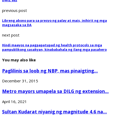
DWIZ 882
previous post
Libreng abono para sa presyo ng palay at mais, inihirit ng mga
magsasaka sa DA
next post
Hindi maayos na pagpapatupad ng health protocols sa mga
pampublikong sasakyan, kinababahala ng ilang mga pasahero
You may also like
Paglilinis sa loob ng NBP, mas pinaigting...
December 31, 2015
Metro mayors umapela sa DILG ng extension...
April 16, 2021
Sultan Kudarat niyanig ng magnitude 4.6 na...