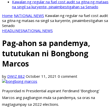
Kawalan ng regular na fuel cost audit sa gitna ng mataas
na singil sa kuryente, pinaiimbestigahan sa Senado
Home
NATIONAL NEWS
Kawalan ng regular na fuel cost audit
sa gitna ng mataas na singil sa kuryente, pinaiimbestigahan sa
Senado
HEADLINES
NATIONAL NEWS
Pag-ahon sa pandemya,
tututukan ni Bongbong
Marcos
by
DWIZ 882
October 11, 2021
0 comment
Prayoridad ni Presidential aspirant Ferdinand ‘Bongbong’
Marcos ang pagbangon mula sa pandemya, sa oras na
magtagumpay sa 2022 elections.