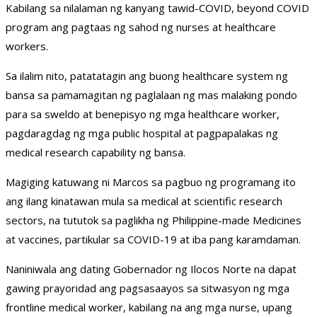
Kabilang sa nilalaman ng kanyang tawid-COVID, beyond COVID
program ang pagtaas ng sahod ng nurses at healthcare
workers.
Sa ilalim nito, patatatagin ang buong healthcare system ng
bansa sa pamamagitan ng paglalaan ng mas malaking pondo
para sa sweldo at benepisyo ng mga healthcare worker,
pagdaragdag ng mga public hospital at pagpapalakas ng
medical research capability ng bansa.
Magiging katuwang ni Marcos sa pagbuo ng programang ito
ang ilang kinatawan mula sa medical at scientific research
sectors, na tututok sa paglikha ng Philippine-made Medicines
at vaccines, partikular sa COVID-19 at iba pang karamdaman.
Naniniwala ang dating Gobernador ng Ilocos Norte na dapat
gawing prayoridad ang pagsasaayos sa sitwasyon ng mga
frontline medical worker, kabilang na ang mga nurse, upang