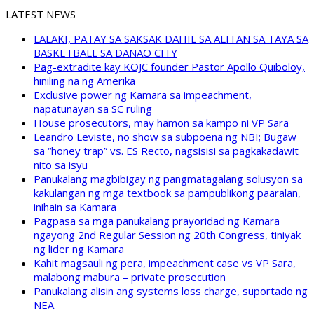
LATEST NEWS
LALAKI, PATAY SA SAKSAK DAHIL SA ALITAN SA TAYA SA
BASKETBALL SA DANAO CITY
Pag-extradite kay KOJC founder Pastor Apollo Quiboloy,
hiniling na ng Amerika
Exclusive power ng Kamara sa impeachment,
napatunayan sa SC ruling
House prosecutors, may hamon sa kampo ni VP Sara
Leandro Leviste, no show sa subpoena ng NBI; Bugaw
sa “honey trap” vs. ES Recto, nagsisisi sa pagkakadawit
nito sa isyu
Panukalang magbibigay ng pangmatagalang solusyon sa
kakulangan ng mga textbook sa pampublikong paaralan,
inihain sa Kamara
Pagpasa sa mga panukalang prayoridad ng Kamara
ngayong 2nd Regular Session ng 20th Congress, tiniyak
ng lider ng Kamara
Kahit magsauli ng pera, impeachment case vs VP Sara,
malabong mabura – private prosecution
Panukalang alisin ang systems loss charge, suportado ng
NEA