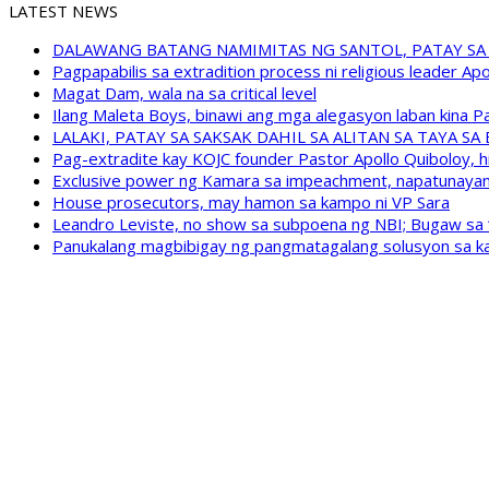
LATEST NEWS
DALAWANG BATANG NAMIMITAS NG SANTOL, PATAY SA
Pagpapabilis sa extradition process ni religious leader A
Magat Dam, wala na sa critical level
Ilang Maleta Boys, binawi ang mga alegasyon laban kina
LALAKI, PATAY SA SAKSAK DAHIL SA ALITAN SA TAYA S
Pag-extradite kay KOJC founder Pastor Apollo Quiboloy, hi
Exclusive power ng Kamara sa impeachment, napatunayan 
House prosecutors, may hamon sa kampo ni VP Sara
Leandro Leviste, no show sa subpoena ng NBI; Bugaw sa “h
Panukalang magbibigay ng pangmatagalang solusyon sa ka