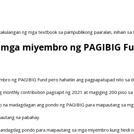
akulangan ng mga textbook sa pampublikong paaralan, inihain sa
a mga miyembro ng PAGIBIG F
bro ng PAGIBIG Fund pero hahatiin ang pagpapatupad nito sa d
g monthly contribution pagsapit ng 2021 at magiging 200 piso sa
nito na madagdagan ang pondo ng PAGIBIG para maipautang sa m
mautang na pabahay.
pandagdag pondo para maipautang sa mga miyembro kung hindi n