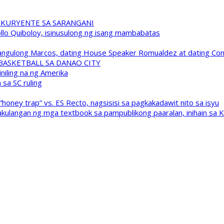
 KURYENTE SA SARANGANI
pollo Quiboloy, isinusulong ng isang mambabatas
 Pangulong Marcos, dating House Speaker Romualdez at dating C
A BASKETBALL SA DANAO CITY
niling na ng Amerika
sa SC ruling
oney trap” vs. ES Recto, nagsisisi sa pagkakadawit nito sa isyu
kulangan ng mga textbook sa pampublikong paaralan, inihain sa 