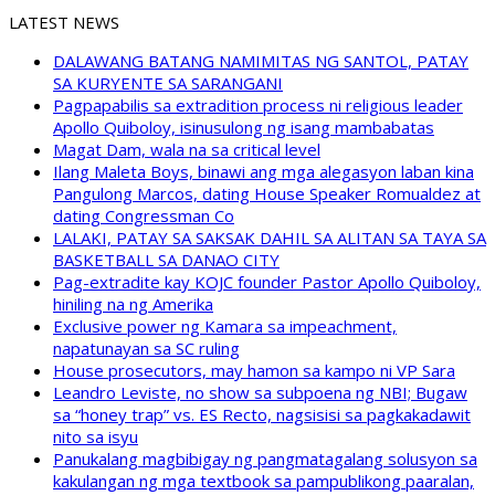
LATEST NEWS
DALAWANG BATANG NAMIMITAS NG SANTOL, PATAY
SA KURYENTE SA SARANGANI
Pagpapabilis sa extradition process ni religious leader
Apollo Quiboloy, isinusulong ng isang mambabatas
Magat Dam, wala na sa critical level
Ilang Maleta Boys, binawi ang mga alegasyon laban kina
Pangulong Marcos, dating House Speaker Romualdez at
dating Congressman Co
LALAKI, PATAY SA SAKSAK DAHIL SA ALITAN SA TAYA SA
BASKETBALL SA DANAO CITY
Pag-extradite kay KOJC founder Pastor Apollo Quiboloy,
hiniling na ng Amerika
Exclusive power ng Kamara sa impeachment,
napatunayan sa SC ruling
House prosecutors, may hamon sa kampo ni VP Sara
Leandro Leviste, no show sa subpoena ng NBI; Bugaw
sa “honey trap” vs. ES Recto, nagsisisi sa pagkakadawit
nito sa isyu
Panukalang magbibigay ng pangmatagalang solusyon sa
kakulangan ng mga textbook sa pampublikong paaralan,