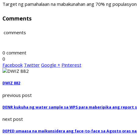
Target ng pamahalaan na mabakunahan ang 70% ng populasyon s
Comments
comments
0 comment
0
Facebook
Twitter
Google +
Pinterest
DWIZ 882
previous post
DENR kukuha ng water sample sa WPS para maberipika ang report 
next post
DEPED umaasa na maikunsidera ang face-to-face sa Agosto oras na