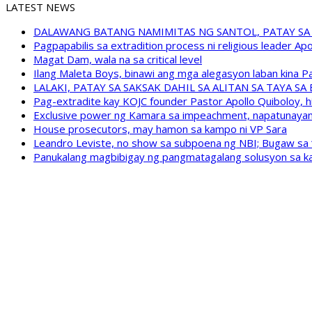
LATEST NEWS
DALAWANG BATANG NAMIMITAS NG SANTOL, PATAY SA
Pagpapabilis sa extradition process ni religious leader A
Magat Dam, wala na sa critical level
Ilang Maleta Boys, binawi ang mga alegasyon laban kina
LALAKI, PATAY SA SAKSAK DAHIL SA ALITAN SA TAYA S
Pag-extradite kay KOJC founder Pastor Apollo Quiboloy, hi
Exclusive power ng Kamara sa impeachment, napatunayan 
House prosecutors, may hamon sa kampo ni VP Sara
Leandro Leviste, no show sa subpoena ng NBI; Bugaw sa “h
Panukalang magbibigay ng pangmatagalang solusyon sa ka