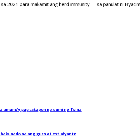
a 2021 para makamit ang herd immunity. —sa panulat ni Hyacint
sa umano’y pagtatapon ng dumi ng Tsina
 bakunado na ang guro at estudyante