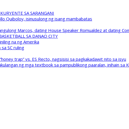
 KURYENTE SA SARANGANI
pollo Quiboloy, isinusulong ng isang mambabatas
 Pangulong Marcos, dating House Speaker Romualdez at dating C
A BASKETBALL SA DANAO CITY
niling na ng Amerika
sa SC ruling
oney trap” vs. ES Recto, nagsisisi sa pagkakadawit nito sa isyu
kulangan ng mga textbook sa pampublikong paaralan, inihain sa 